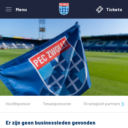
Menu
Tickets
De club
Hoofdsponsor
Tenuesponsoren
Strategisch partners
Tickets
Er zijn geen businessleden gevonden
Matchdays