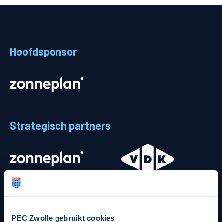
Teams
Supporters
Hoofdsponsor
Business
MVO & Regio
Fanshop
Strategisch partners
PEC Zwolle gebruikt cookies