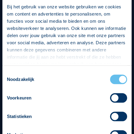
Bij het gebruik van onze website gebruiken we cookies
om content en advertenties te personaliseren, om
functies voor social media te bieden en om ons
websiteverkeer te analyseren. Ook kunnen we informatie
delen over jouw gebruik van onze site met onze partners
voor social media, adverteren en analyse. Deze partners
kunnen deze gegevens combineren met andere
informatie die jij aan ze hebt verstrekt of die ze hebben
verzameld op basis van jouw gebruik van hun services.
Hierbij nemen wij wet- en regelgeving in acht, we doen dit
Toestemmingsselectie
op een veilige en integere wijze. Je kunt je toestemming
Noodzakelijk
beheren op de privacy- en cookieverklaring pagina.
Divisie partners
Voorkeuren
Statistieken