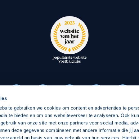
oxen
Strategisch partners
essclub
Businesspartners
Businessleden
Partners PEC Zwolle Vrouw
Economie
Vitalit
elijk
Over economie
Pro
chappelijk
Projecten economie
Over
ies
ebsite gebruiken we cookies om content en advertenties te pers
edia te bieden en om ons websiteverkeer te analyseren. Ook ku
Download onze App
 gebruik van onze site met onze partners voor social media, adv
nnen deze gegevens combineren met andere informatie die jij aa
 verzameld op basis van jouw gebruik van hun services. Hierbij