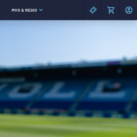
MVO & REGIO
MAC³PARK stadion
MAC³PARK stadion
Lumen Hotel & Events