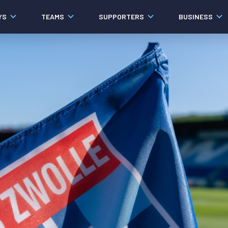
YS
TEAMS
SUPPORTERS
BUSINESS
Algemeen
Historie
Ons verhaal
Contact
Werken bij PEC Zwolle
Governance
Pers
Organisatie
Samenwerkingen
Documenten