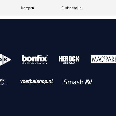
Kampen
Businessclub
o
Download iOS
s
Download Android
nbaar vervoer
Veelgestelde vrage
Vrouwen
PEC Zwolle Vrouwen