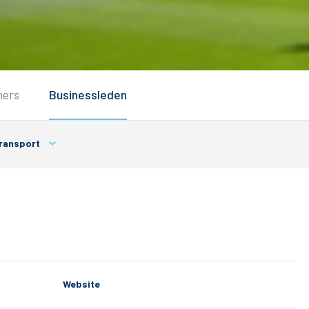
Service
ners
Businessleden
Inloggen
Contact
ransport
Website
Horeca