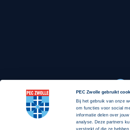
Stadionexposure
Skyb
Wedstrijdsponsorschappen
Busin
Wedstrijdarrangementen
Regio Zwolle United
Maatschappelijk
Over Regio Zwolle United
Over maatschapp
Nieuws MVO & Regio
Projecten maats
PEC Zwolle gebruikt cook
ANBI-stichting
Goede Doelen
Bij het gebruik van onze w
Jaarprogramma
om functies voor social m
informatie delen over jouw
analyse. Deze partners ku
verstrekt of die ze hebben