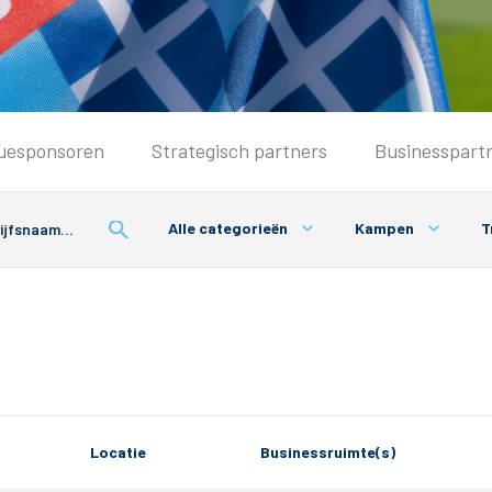
Seizoenkaart & Clubcard
uesponsoren
Strategisch partners
Businesspart
Seizoenkaart 2026/2027
Seizoenkaart Vrouwen
Alle categorieën
Kampen
T
Clubcard
Voorwaarden seizoenkaart
Locatie
Businessruimte(s)
& Parkeren
PEC Zwolle App