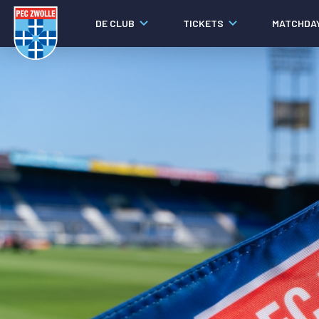
DE CLUB
TICKETS
MATCHDA
Nieuws
Social media
Agenda
Laatste nieuws
Video's
Fotoverslagen