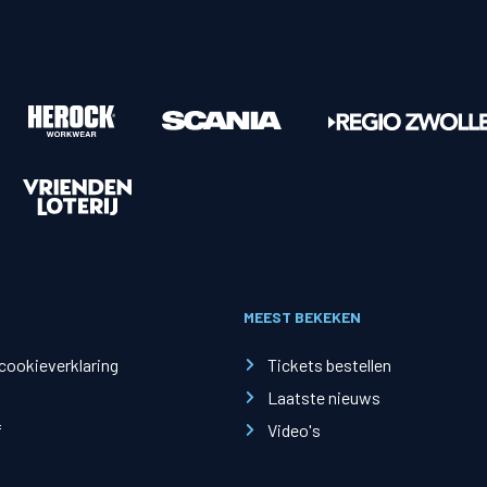
en
Supportersclubs
en
Supportersclub
ren
Zwolsch Supporters Collectief
Juniorclub
Kidsclub
MEEST BEKEKEN
 cookieverklaring
Tickets bestellen
sruimtes
Sponsoren
Laatste nieuws
Tilly Loge Plus
Hoofdsponsor
f
Video's
fer Groep Loge
Tenuesponsoren