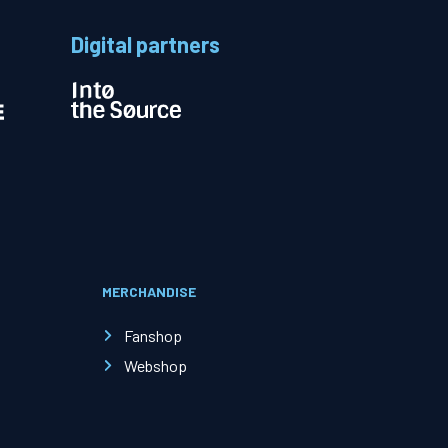
Digital partners
Evenementen
Open Dag
Kinderfeestjes
MERCHANDISE
Fanshop
Nieuws & contact
Webshop
Zakelijk nieuws
Zakelijke events