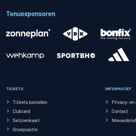
Tenuesponsoren
Merchandise
Supporterszak
Fanshop
Supporterszak
Webshop
Vakcoördinato
TICKETS
INFORMATIEF
Tickets bestellen
Privacy- en
Mogelijkheden
Busines
Clubcard
Contact
PEC Zwolle Businessclub
Baker 
Seizoenkaart
Nieuwsbrie
Business seats
Schef
Groepsactie