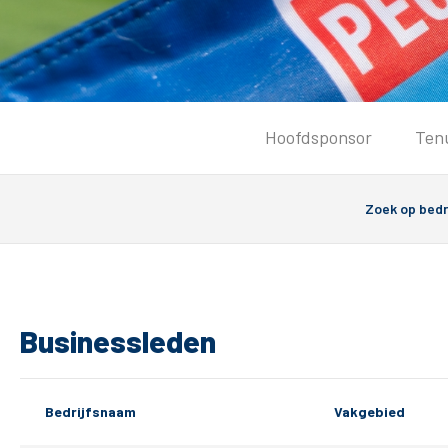
Tickets
Hoofdsponsor
Ten
Kaartverkoopinformatie
Koop tickets
Ticket Resale
Groepsactie
Groundhoppers
PEC Zwolle Vrouwen
Businessleden
Bedrijfsnaam
Vakgebied
Algemeen
Route 