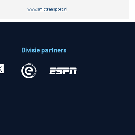
www.smittransport.nl
Betalen
n
Divisie partners