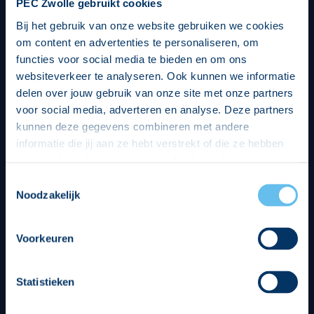
PEC Zwolle gebruikt cookies
Bij het gebruik van onze website gebruiken we cookies
om content en advertenties te personaliseren, om
functies voor social media te bieden en om ons
websiteverkeer te analyseren. Ook kunnen we informatie
delen over jouw gebruik van onze site met onze partners
voor social media, adverteren en analyse. Deze partners
kunnen deze gegevens combineren met andere
informatie die jij aan ze hebt verstrekt of die ze hebben
verzameld op basis van jouw gebruik van hun services.
Hierbij nemen wij wet- en regelgeving in acht, we doen dit
Toestemmingsselectie
op een veilige en integere wijze. Je kunt je toestemming
Noodzakelijk
beheren op de privacy- en cookieverklaring pagina.
Divisie partners
Voorkeuren
Statistieken