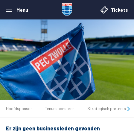
Menu
Tickets
De club
Hoofdsponsor
Tenuesponsoren
Strategisch partners
Tickets
Er zijn geen businessleden gevonden
Matchdays