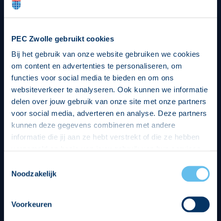
PEC Zwolle gebruikt cookies
Bij het gebruik van onze website gebruiken we cookies
om content en advertenties te personaliseren, om
functies voor social media te bieden en om ons
websiteverkeer te analyseren. Ook kunnen we informatie
delen over jouw gebruik van onze site met onze partners
voor social media, adverteren en analyse. Deze partners
kunnen deze gegevens combineren met andere
informatie die jij aan ze hebt verstrekt of die ze hebben
verzameld op basis van jouw gebruik van hun services.
Hierbij nemen wij wet- en regelgeving in acht, we doen dit
Toestemmingsselectie
op een veilige en integere wijze. Je kunt je toestemming
Noodzakelijk
beheren op de privacy- en cookieverklaring pagina.
Voorkeuren