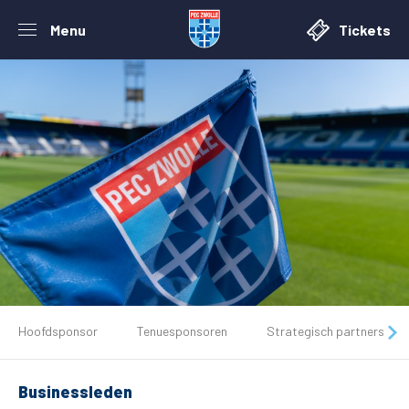
Menu
Tickets
De club
Hoofdsponsor
Tenuesponsoren
Strategisch partners
Tickets
Businessleden