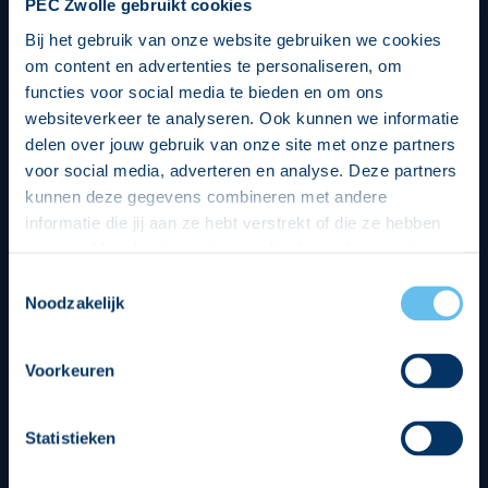
PEC Zwolle gebruikt cookies
Bij het gebruik van onze website gebruiken we cookies
om content en advertenties te personaliseren, om
functies voor social media te bieden en om ons
websiteverkeer te analyseren. Ook kunnen we informatie
delen over jouw gebruik van onze site met onze partners
voor social media, adverteren en analyse. Deze partners
kunnen deze gegevens combineren met andere
informatie die jij aan ze hebt verstrekt of die ze hebben
verzameld op basis van jouw gebruik van hun services.
Hierbij nemen wij wet- en regelgeving in acht, we doen dit
Toestemmingsselectie
op een veilige en integere wijze. Je kunt je toestemming
Noodzakelijk
beheren op de privacy- en cookieverklaring pagina.
Divisie partners
Voorkeuren
Statistieken