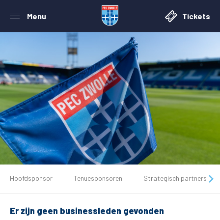
Menu
Tickets
De club
Hoofdsponsor
Tenuesponsoren
Strategisch partners
Tickets
Er zijn geen businessleden gevonden
Matchdays