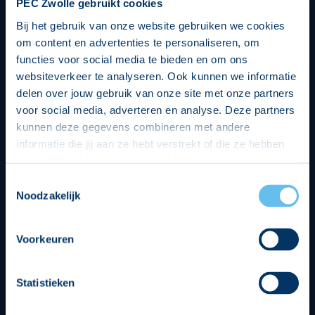
PEC Zwolle gebruikt cookies
Bij het gebruik van onze website gebruiken we cookies
om content en advertenties te personaliseren, om
functies voor social media te bieden en om ons
websiteverkeer te analyseren. Ook kunnen we informatie
delen over jouw gebruik van onze site met onze partners
voor social media, adverteren en analyse. Deze partners
kunnen deze gegevens combineren met andere
informatie die jij aan ze hebt verstrekt of die ze hebben
verzameld op basis van jouw gebruik van hun services.
Hierbij nemen wij wet- en regelgeving in acht, we doen dit
Toestemmingsselectie
op een veilige en integere wijze. Je kunt je toestemming
Noodzakelijk
beheren op de privacy- en cookieverklaring pagina.
Divisie partners
Voorkeuren
Statistieken