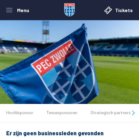
Menu
Tickets
De club
Hoofdsponsor
Tenuesponsoren
Strategisch partners
Tickets
Er zijn geen businessleden gevonden
Matchdays