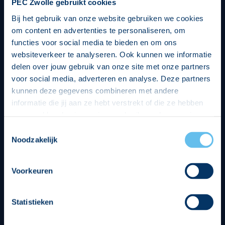
PEC Zwolle gebruikt cookies
Bij het gebruik van onze website gebruiken we cookies
om content en advertenties te personaliseren, om
functies voor social media te bieden en om ons
websiteverkeer te analyseren. Ook kunnen we informatie
delen over jouw gebruik van onze site met onze partners
voor social media, adverteren en analyse. Deze partners
kunnen deze gegevens combineren met andere
informatie die jij aan ze hebt verstrekt of die ze hebben
verzameld op basis van jouw gebruik van hun services.
Hierbij nemen wij wet- en regelgeving in acht, we doen dit
Toestemmingsselectie
op een veilige en integere wijze. Je kunt je toestemming
Noodzakelijk
beheren op de privacy- en cookieverklaring pagina.
Divisie partners
Voorkeuren
Statistieken