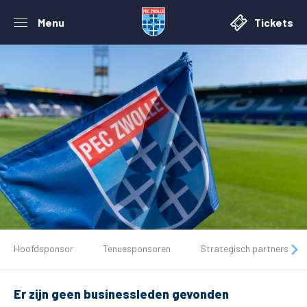
Menu
Tickets
De club
Hoofdsponsor
Tenuesponsoren
Strategisch partners
Tickets
Er zijn geen businessleden gevonden
Matchdays