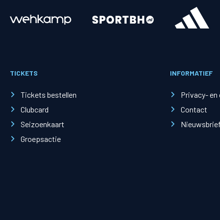
Merchandise
Supporterszak
Fanshop
Supporterszak
TICKETS
INFORMATIEF
Webshop
Vakcoördinato
Tickets bestellen
Privacy- en
Clubcard
Contact
Seizoenkaart
Nieuwsbrie
Groepsactie
Mogelijkheden
Busines
PEC Zwolle Businessclub
Baker 
Business seats
Schef