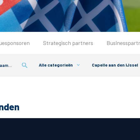
Seizoenkaart & Clubcard
uesponsoren
Strategisch partners
Businesspart
Seizoenkaart 2026/2027
Seizoenkaart Vrouwen
Alle categorieën
Capelle aan den IJssel
Clubcard
Voorwaarden seizoenkaart
onden
& Parkeren
PEC Zwolle App