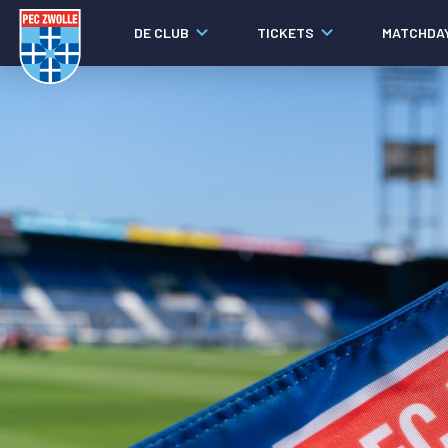
DE CLUB
TICKETS
MATCHDA
Nieuws
Laatste nieuws
Video's
Fotoverslagen
Social media
Agenda