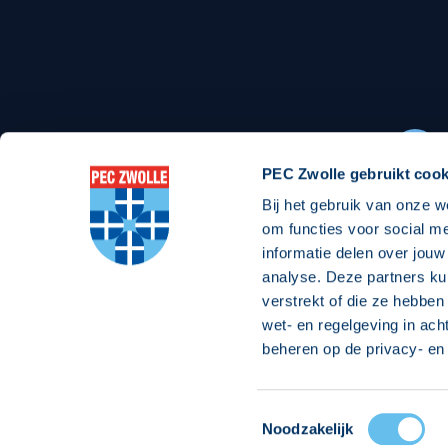
Stadionexposure
Skyb
Wedstrijdsponsorschappen
Busin
Wedstrijdarrangementen
PEC Zwolle gebruikt cook
Bij het gebruik van onze w
Regio Zwolle United
Maatschappelijk
om functies voor social m
informatie delen over jouw
Over Regio Zwolle United
Over maatschapp
analyse. Deze partners ku
verstrekt of die ze hebben
Nieuws MVO & Regio
Projecten maats
wet- en regelgeving in ach
Jaarprogramma
Goede Doelen
beheren op de privacy- en 
ANBI-stichting
Toestemmingsselectie
© 2026 PEC
Noodzakelijk