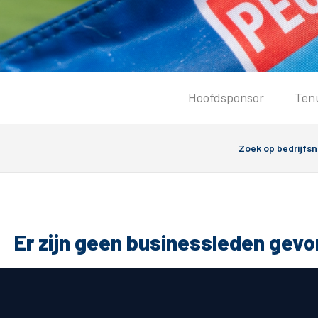
Tickets
Hoofdsponsor
Ten
Kaartverkoopinformatie
Koop tickets
Ticket Resale
Groepsactie
PEC Zwolle Vrouwen
Groundhoppers
Er zijn geen businessleden gev
Algemeen
Route 