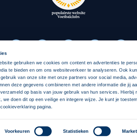
oxen
Strategisch partners
essclub
Businesspartners
Businessleden
Partners PEC Zwolle Vrouw
ies
ebsite gebruiken we cookies om content en advertenties te pers
Economie
Vitalit
edia te bieden en om ons websiteverkeer te analyseren. Ook ku
Download onze App
 gebruik van onze site met onze partners voor social media, adv
elijk
Over economie
Over
nnen deze gegevens combineren met andere informatie die jij aa
 verzameld op basis van jouw gebruik van hun services. Hierbij
chappelijk
Projecten economie
Pro
t, we doen dit op een veilige en integere wijze. Je kunt je toest
cookieverklaring pagina.
 Zwolle
Concept, Ontwerp en Technische Realisatie:
Int
Voorkeuren
Statistieken
Market