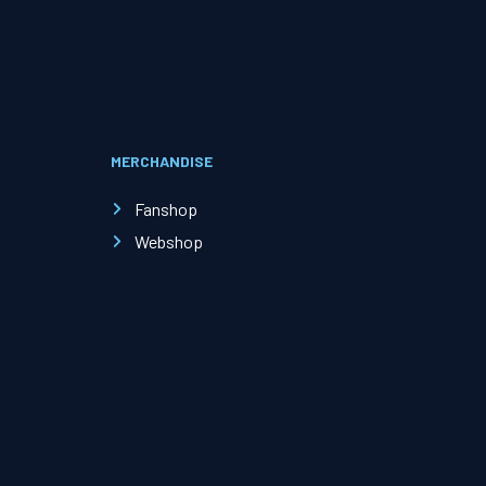
Evenementen
Open Dag
MERCHANDISE
Kinderfeestjes
Fanshop
Webshop
Nieuws & contact
Zakelijk nieuws
Zakelijke events