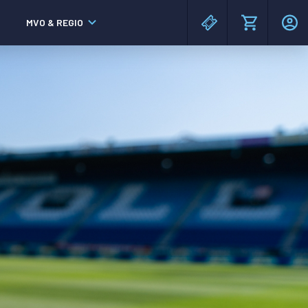
MVO & REGIO
MAC³PARK stadion
MAC³PARK stadion
Lumen Hotel & Events