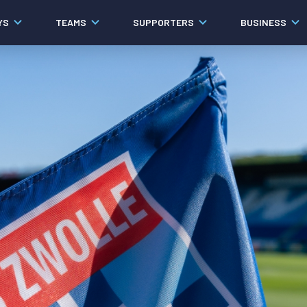
YS
TEAMS
SUPPORTERS
BUSINESS
Algemeen
Historie
Ons verhaal
Contact
Werken bij PEC Zwolle
Organisatie
Governance
Pers
Samenwerkingen
Documenten