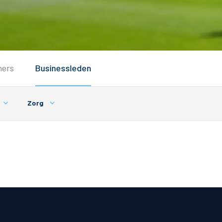
Service
ners
Businessleden
Inloggen
Contact
Zorg
Horeca