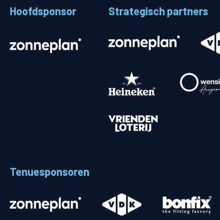
Hoofdsponsor
Strategisch partners
Stadionplattegrond
Aut
Veelgestelde vragen
Fiet
Fanshop
Ope
Heren
Spelers en staf
Programma
Uitslagen
Tenuesponsoren
Stand
Trainingsschema