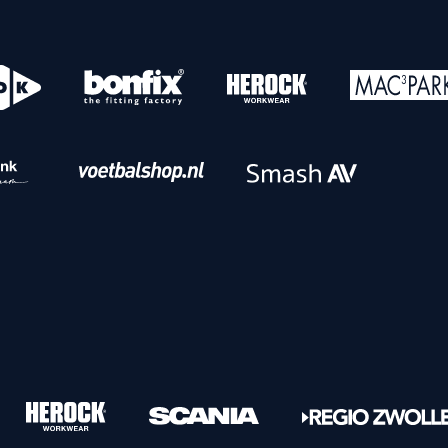
o
Download iOS
s
Download Android
nbaar vervoer
Veelgestelde vrage
Vrouwen
PEC Zwolle Vrouwen