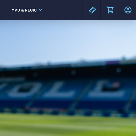
MVO & REGIO
MAC³PARK stadion
MAC³PARK stadion
Lumen Hotel & Events