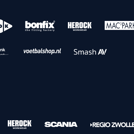
o
Download iOS
s
Download Android
nbaar vervoer
Veelgestelde vrage
Vrouwen
PEC Zwolle Vrouwen