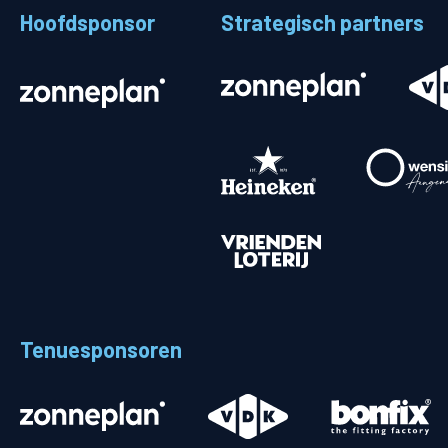
Hoofdsponsor
Strategisch partners
Stadionplattegrond
Aut
Veelgestelde vragen
Fiet
Fanshop
Ope
Heren
Spelers en staf
Programma
Uitslagen
Tenuesponsoren
Stand
Trainingsschema