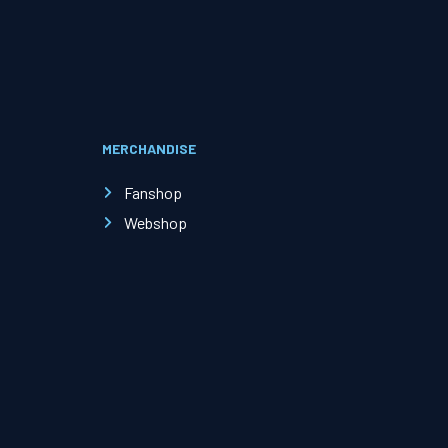
Evenementen
Open Dag
MERCHANDISE
Kinderfeestjes
Fanshop
Webshop
Nieuws & contact
Zakelijk nieuws
Zakelijke events