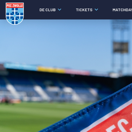
DE CLUB
TICKETS
MATCHDA
Nieuws
Laatste nieuws
Video's
Fotoverslagen
Social media
Agenda