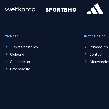
Merchandise
Supporterszak
Fanshop
Supporterszak
TICKETS
INFORMATIEF
Webshop
Vakcoördinato
Tickets bestellen
Privacy- en
Clubcard
Contact
Seizoenkaart
Nieuwsbrie
Groepsactie
Mogelijkheden
Busines
PEC Zwolle Businessclub
Baker 
Business seats
Schef