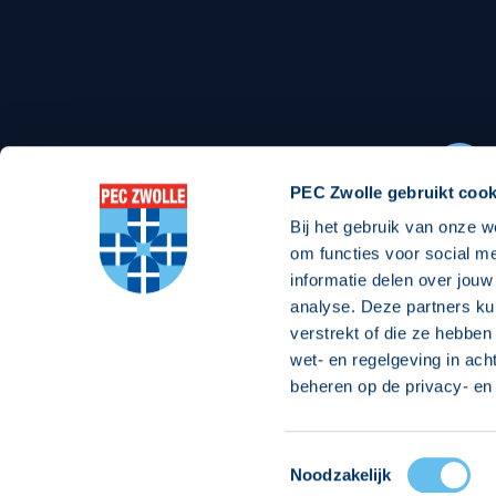
Stadionexposure
Skyb
Wedstrijdsponsorschappen
Busin
Wedstrijdarrangementen
PEC Zwolle gebruikt cook
Bij het gebruik van onze w
Regio Zwolle United
Maatschappelijk
om functies voor social m
informatie delen over jouw
Over Regio Zwolle United
Over maatschapp
analyse. Deze partners ku
verstrekt of die ze hebben
Nieuws MVO & Regio
Projecten maats
wet- en regelgeving in ach
Jaarprogramma
Goede Doelen
beheren op de privacy- en 
ANBI-stichting
Toestemmingsselectie
© 2026 PEC
Noodzakelijk