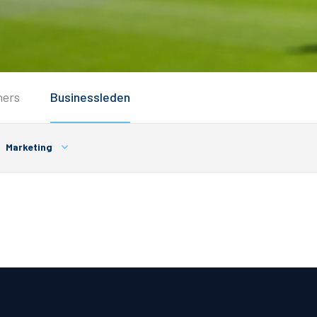
Service
ners
Businessleden
Inloggen
Contact
Marketing
Horeca