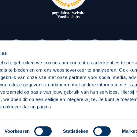
oxen
Strategisch partners
essclub
Businesspartners
Businessleden
Partners PEC Zwolle Vrouw
ies
ebsite gebruiken we cookies om content en advertenties te pers
Economie
Vitalit
edia te bieden en om ons websiteverkeer te analyseren. Ook ku
Download onze App
 gebruik van onze site met onze partners voor social media, adv
elijk
Over economie
Over
nnen deze gegevens combineren met andere informatie die jij aa
 verzameld op basis van jouw gebruik van hun services. Hierbij
chappelijk
Projecten economie
Pro
t, we doen dit op een veilige en integere wijze. Je kunt je toest
cookieverklaring pagina.
 Zwolle
Concept, Ontwerp en Technische Realisatie:
Int
Voorkeuren
Statistieken
Market