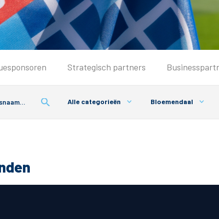
Seizoenkaart & Clubcard
uesponsoren
Strategisch partners
Businesspart
Seizoenkaart 2026/2027
Seizoenkaart Vrouwen
Alle categorieën
Bloemendaal
Clubcard
Voorwaarden seizoenkaart
onden
& Parkeren
PEC Zwolle App