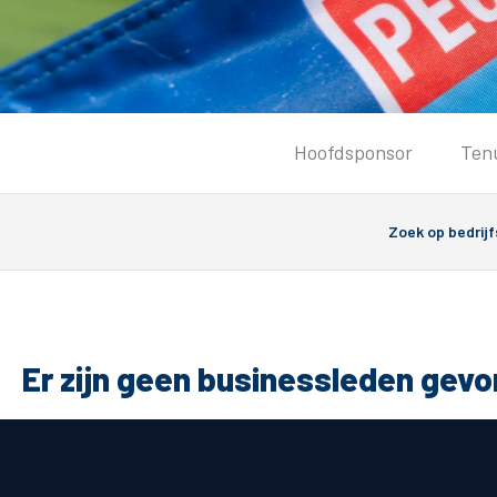
Tickets
Hoofdsponsor
Ten
Kaartverkoopinformatie
Koop tickets
Ticket Resale
Groepsactie
PEC Zwolle Vrouwen
Groundhoppers
Er zijn geen businessleden gev
Algemeen
Route 