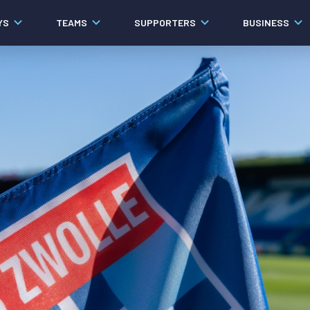
YS
TEAMS
SUPPORTERS
BUSINESS
Algemeen
Historie
Ons verhaal
Contact
Werken bij PEC Zwolle
Governance
Pers
Organisatie
Samenwerkingen
Documenten