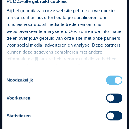
PEC Zwolle gebruikt cookies
Bij het gebruik van onze website gebruiken we cookies
om content en advertenties te personaliseren, om
functies voor social media te bieden en om ons
websiteverkeer te analyseren. Ook kunnen we informatie
delen over jouw gebruik van onze site met onze partners
voor social media, adverteren en analyse. Deze partners
kunnen deze gegevens combineren met andere
informatie die jij aan ze hebt verstrekt of die ze hebben
verzameld op basis van jouw gebruik van hun services.
Hierbij nemen wij wet- en regelgeving in acht, we doen dit
Toestemmingsselectie
op een veilige en integere wijze. Je kunt je toestemming
Noodzakelijk
beheren op de privacy- en cookieverklaring pagina.
Divisie partners
Voorkeuren
Statistieken