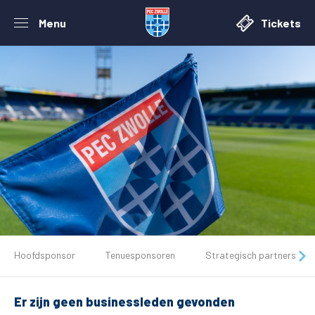
Menu
Tickets
De club
Hoofdsponsor
Tenuesponsoren
Strategisch partners
Tickets
Er zijn geen businessleden gevonden
Matchdays