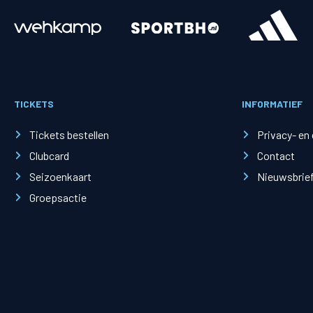
Merchandise
Supporterszak
Fanshop
Supporterszak
TICKETS
INFORMATIEF
Webshop
Vakcoördinato
Tickets bestellen
Privacy- en
Clubcard
Contact
Seizoenkaart
Nieuwsbrie
Groepsactie
Mogelijkheden
Busines
PEC Zwolle Businessclub
Baker 
Business seats
Schef