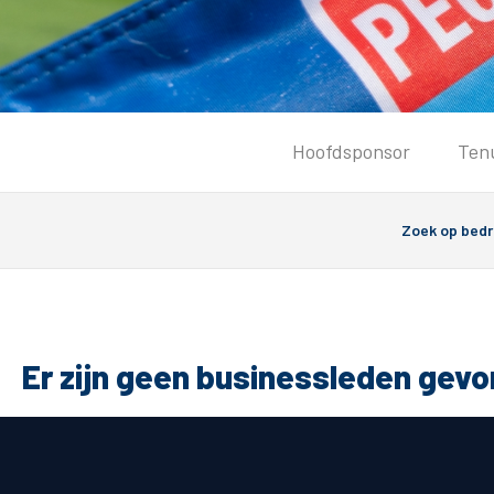
Tickets
Hoofdsponsor
Ten
Kaartverkoopinformatie
Koop tickets
Ticket Resale
Groepsactie
PEC Zwolle Vrouwen
Groundhoppers
Er zijn geen businessleden gev
Algemeen
Route 