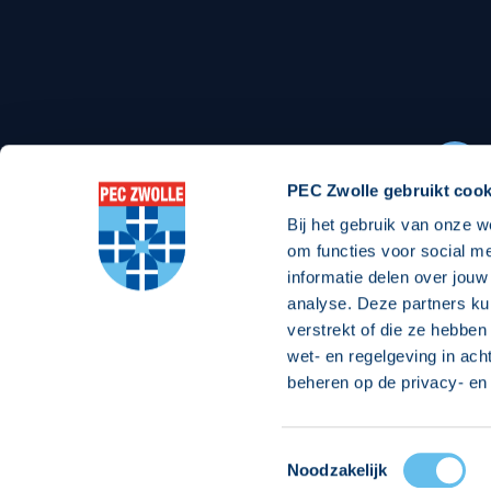
Stadionexposure
Skyb
Wedstrijdsponsorschappen
Busin
Wedstrijdarrangementen
PEC Zwolle gebruikt cook
Bij het gebruik van onze w
Regio Zwolle United
Maatschappelijk
om functies voor social m
informatie delen over jouw
Over Regio Zwolle United
Over maatschapp
analyse. Deze partners ku
verstrekt of die ze hebben
Nieuws MVO & Regio
Projecten maats
wet- en regelgeving in ach
Jaarprogramma
Goede Doelen
beheren op de privacy- en 
ANBI-stichting
Toestemmingsselectie
© 2026 PEC
Noodzakelijk