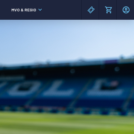
MVO & REGIO
MAC³PARK stadion
MAC³PARK stadion
Lumen Hotel & Events