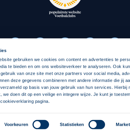
oxen
Strategisch partners
essclub
Businesspartners
Businessleden
Partners PEC Zwolle Vrouw
ies
ebsite gebruiken we cookies om content en advertenties te pers
Economie
Vitalit
edia te bieden en om ons websiteverkeer te analyseren. Ook ku
Download onze App
 gebruik van onze site met onze partners voor social media, adv
elijk
Over economie
Over
nnen deze gegevens combineren met andere informatie die jij aa
 verzameld op basis van jouw gebruik van hun services. Hierbij
chappelijk
Projecten economie
Pro
t, we doen dit op een veilige en integere wijze. Je kunt je toest
cookieverklaring pagina.
 Zwolle
Concept, Ontwerp en Technische Realisatie:
Int
Voorkeuren
Statistieken
Market