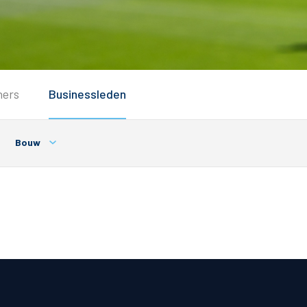
Service
ners
Businessleden
Inloggen
Contact
Bouw
Horeca