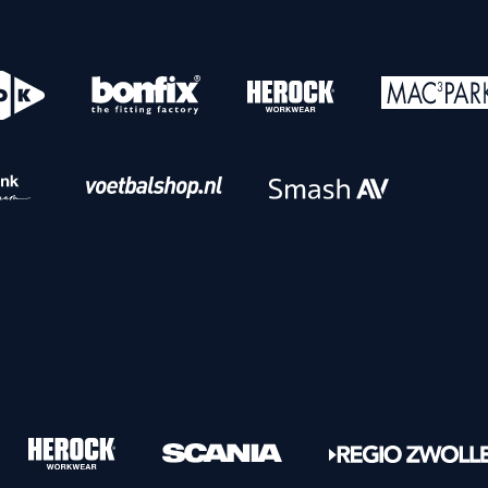
o
Download iOS
s
Download Android
nbaar vervoer
Veelgestelde vrage
Vrouwen
PEC Zwolle Vrouwen