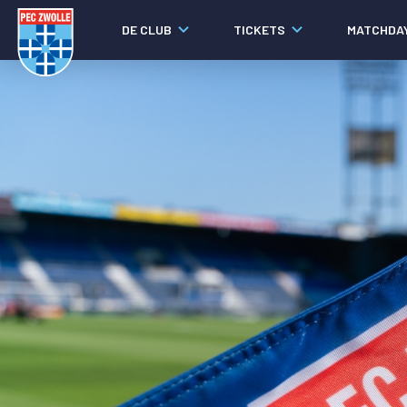
DE CLUB
TICKETS
MATCHDA
Nieuws
Laatste nieuws
Video's
Fotoverslagen
Social media
Agenda