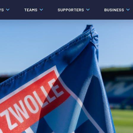
YS
TEAMS
SUPPORTERS
BUSINESS
Algemeen
Historie
Ons verhaal
Contact
Werken bij PEC Zwolle
Organisatie
Governance
Pers
Samenwerkingen
Documenten