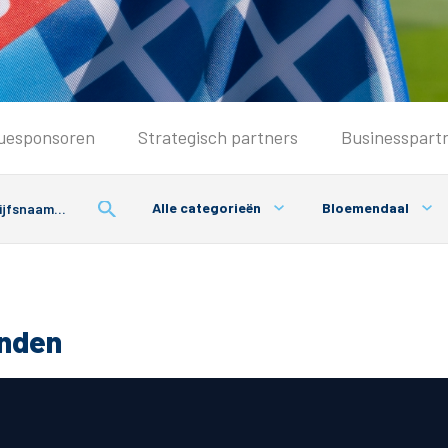
Seizoenkaart & Clubcard
uesponsoren
Strategisch partners
Businesspart
Seizoenkaart 2026/2027
Seizoenkaart Vrouwen
Alle categorieën
Bloemendaal
Clubcard
Voorwaarden seizoenkaart
onden
& Parkeren
PEC Zwolle App