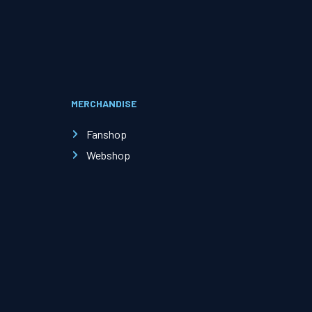
Evenementen
Open Dag
MERCHANDISE
Kinderfeestjes
Fanshop
Webshop
Nieuws & contact
Zakelijk nieuws
Zakelijke events