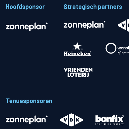
Hoofdsponsor
Strategisch partners
Stadionplattegrond
Aut
Veelgestelde vragen
Fiet
Fanshop
Ope
Heren
Spelers en staf
Programma
Uitslagen
Tenuesponsoren
Stand
Trainingsschema