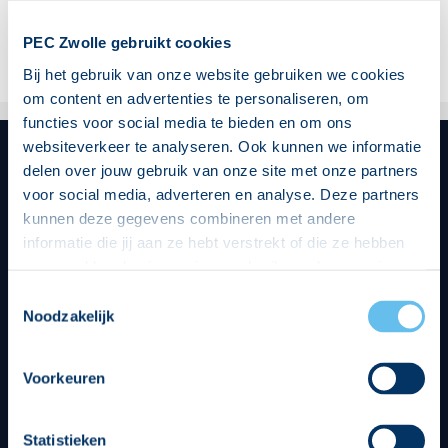
Deel dit artikel:
PEC Zwolle gebruikt cookies
Bij het gebruik van onze website gebruiken we cookies
om content en advertenties te personaliseren, om
functies voor social media te bieden en om ons
websiteverkeer te analyseren. Ook kunnen we informatie
delen over jouw gebruik van onze site met onze partners
voor social media, adverteren en analyse. Deze partners
Hoofdsponsor
kunnen deze gegevens combineren met andere
informatie die jij aan ze hebt verstrekt of die ze hebben
verzameld op basis van jouw gebruik van hun services.
Hierbij nemen wij wet- en regelgeving in acht, we doen dit
Toestemmingsselectie
op een veilige en integere wijze. Je kunt je toestemming
Noodzakelijk
beheren op de privacy- en cookieverklaring pagina.
Strategisch partners
Voorkeuren
Statistieken