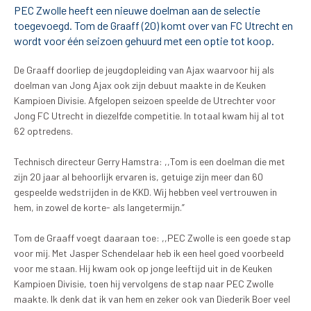
PEC Zwolle heeft een nieuwe doelman aan de selectie
toegevoegd. Tom de Graaff (20) komt over van FC Utrecht en
Tickets
wordt voor één seizoen gehuurd met een optie tot koop.
Matchdays
De Graaff doorliep de jeugdopleiding van Ajax waarvoor hij als
doelman van Jong Ajax ook zijn debuut maakte in de Keuken
Teams
Kampioen Divisie. Afgelopen seizoen speelde de Utrechter voor
Jong FC Utrecht in diezelfde competitie. In totaal kwam hij al tot
62 optredens.
Supporters
Technisch directeur Gerry Hamstra: ,,Tom is een doelman die met
Business
zijn 20 jaar al behoorlijk ervaren is, getuige zijn meer dan 60
gespeelde wedstrijden in de KKD. Wij hebben veel vertrouwen in
MVO & Regio
hem, in zowel de korte- als langetermijn.”
Fanshop
Tom de Graaff voegt daaraan toe: ,,PEC Zwolle is een goede stap
voor mij. Met Jasper Schendelaar heb ik een heel goed voorbeeld
voor me staan. Hij kwam ook op jonge leeftijd uit in de Keuken
Kampioen Divisie, toen hij vervolgens de stap naar PEC Zwolle
maakte. Ik denk dat ik van hem en zeker ook van Diederik Boer veel