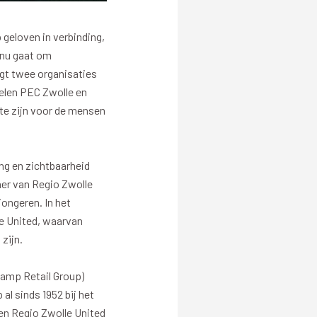
PEC Zwolle Business App
Contact
eloven in verbinding,
 nu gaat om
en
gt twee organisaties
delen PEC Zwolle en
te zijn voor de mensen
eit
Uitgelicht
g en zichtbaarheid
ner van Regio Zwolle
 vitaliteit
Clubhuis Regio Zwolle
jongeren. In het
jecten vitaliteit
Maatschappelijke Diensttijd
e United, waarvan
zijn.
Week van de Vitaliteit
Playing for Success
amp Retail Group)
PEC kicks ASS
l sinds 1952 bij het
Talentontwikkeling
en Regio Zwolle United