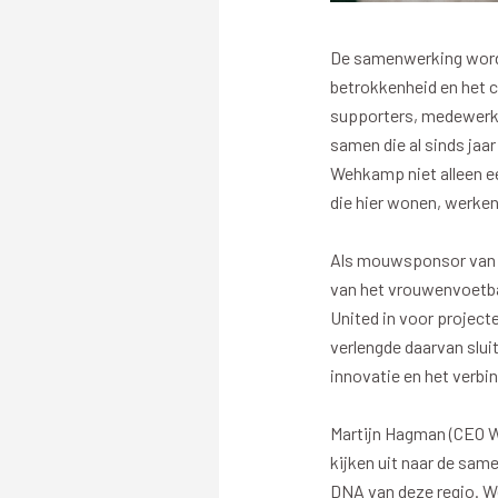
Stadionexposure
Skyb
Wedstrijdsponsorschappen
Busin
De samenwerking wordt
Wedstrijdarrangementen
betrokkenheid en het c
supporters, medewerke
samen die al sinds jaar
Wehkamp niet alleen ee
die hier wonen, werken
Regio Zwolle United
Maatschappelijk
Als mouwsponsor van P
van het vrouwenvoetbal
Over Regio Zwolle United
Over maatschapp
United in voor projecte
Nieuws MVO & Regio
Projecten maats
verlengde daarvan slu
innovatie en het verbi
ANBI-stichting
Goede Doelen
Jaarprogramma
Martijn Hagman (CEO W
kijken uit naar de sam
DNA van deze regio. W