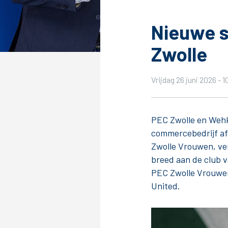
Nieuwe 
Zwolle
Tickets
Kaartverkoopinformatie
Vrijdag 26 juni 2026 - 
Koop tickets
Ticket Resale
PEC Zwolle en Wehk
Groepsactie
commercebedrijf af
Groundhoppers
Zwolle Vrouwen, ve
PEC Zwolle Vrouwen
breed aan de club 
PEC Zwolle Vrouwen
United.
Algemeen
Route 