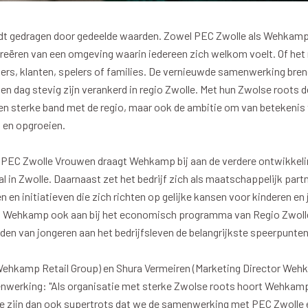
oxen
Strategisch partners
essclub
Businesspartners
 gedragen door gedeelde waarden. Zowel PEC Zwolle als Wehkamp g
Businessleden
reëren van een omgeving waarin iedereen zich welkom voelt. Of het
Partners PEC Zwolle Vrouw
rs, klanten, spelers of families. De vernieuwde samenwerking bren
 en dag stevig zijn verankerd in regio Zwolle. Met hun Zwolse roots 
n sterke band met de regio, maar ook de ambitie om van betekenis 
 en opgroeien.
Economie
Vitalit
EC Zwolle Vrouwen draagt Wehkamp bij aan de verdere ontwikkelin
 in Zwolle. Daarnaast zet het bedrijf zich als maatschappelijk part
elijk
Over economie
Over
n en initiatieven die zich richten op gelijke kansen voor kinderen en 
chappelijk
Projecten economie
Pro
it Wehkamp ook aan bij het economisch programma van Regio Zwoll
nden van jongeren aan het bedrijfsleven de belangrijkste speerpunten 
ehkamp Retail Group) en Shura Vermeiren (Marketing Director Wehk
enwerking: "Als organisatie met sterke Zwolse roots hoort Wehkamp a
e zijn dan ook supertrots dat we de samenwerking met PEC Zwolle 