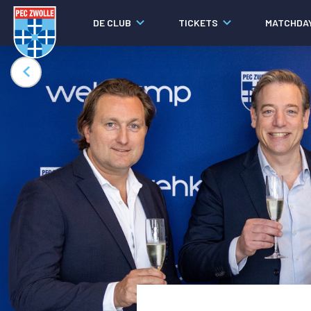
DE CLUB
TICKETS
MATCHDA
Nieuws
Video's
Fotoverslagen
Social media
Agenda
Laatste nieuws