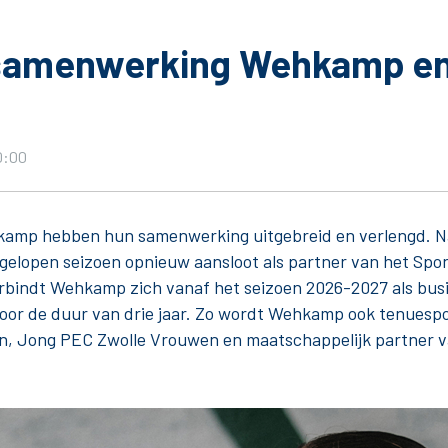
samenwerking Wehkamp e
Seizoenkaart & Clubcard
Seizoenkaart 2026/2027
10:00
Seizoenkaart Vrouwen
Clubcard
amp hebben hun samenwerking uitgebreid en verlengd. N
Voorwaarden seizoenkaart
gelopen seizoen opnieuw aansloot als partner van het Spo
rbindt Wehkamp zich vanaf het seizoen 2026-2027 als bus
voor de duur van drie jaar. Zo wordt Wehkamp ook tenuesp
, Jong PEC Zwolle Vrouwen en maatschappelijk partner v
& Parkeren
PEC Zwolle App