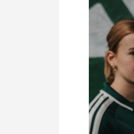
Stadionplattegrond
Aut
Veelgestelde vragen
Fiet
Fanshop
Ope
Heren
Spelers en staf
Programma
Uitslagen
Stand
Trainingsschema