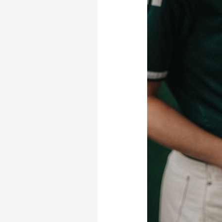
Merchandise
Supporterszak
Fanshop
Supporterszak
Webshop
Vakcoördinato
Mogelijkheden
Busines
PEC Zwolle Businessclub
Baker 
Business seats
Schef