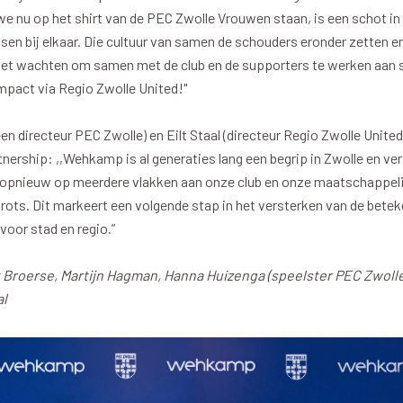
 we nu op het shirt van de PEC Zwolle Vrouwen staan, is een schot in
sen bij elkaar. Die cultuur van samen de schouders eronder zetten e
iet wachten om samen met de club en de supporters te werken aan 
mpact via Regio Zwolle United!"
n directeur PEC Zwolle) en Eilt Staal (directeur Regio Zwolle United
tnership: ,,Wehkamp is al generaties lang een begrip in Zwolle en ver
 opnieuw op meerdere vlakken aan onze club en onze maatschappelij
rots. Dit markeert een volgende stap in het versterken van de beteke
voor stad en regio.”
st Broerse, Martijn Hagman, Hanna Huizenga (speelster PEC Zwoll
al