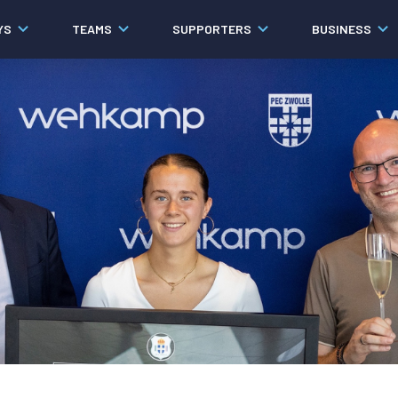
YS
TEAMS
SUPPORTERS
BUSINESS
Algemeen
Historie
Ons verhaal
Contact
Werken bij PEC Zwolle
Governance
Pers
Organisatie
Samenwerkingen
Documenten