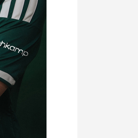
Evenementen
Open Dag
Kinderfeestjes
Nieuws & contact
Zakelijk nieuws
Zakelijke events