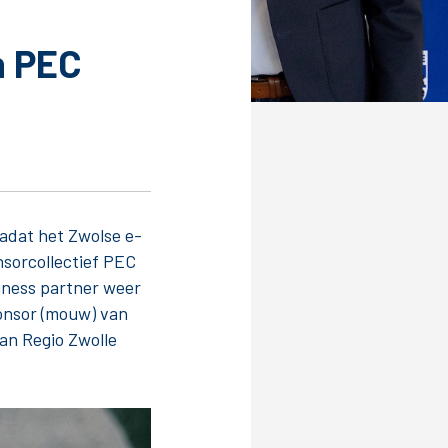
n PEC
Service
Inloggen
Contact
adat het Zwolse e-
nsorcollectief PEC
iness partner weer
onsor (mouw) van
an Regio Zwolle
Horeca