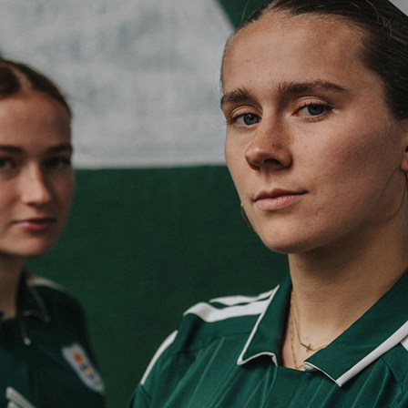
o
Download iOS
s
Download Android
nbaar vervoer
Veelgestelde vrage
Vrouwen
PEC Zwolle Vrouwen