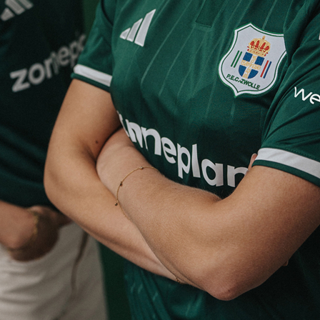
en
Supportersclubs
en
Supportersclub
ren
Zwolsch Supporters Collectief
Juniorclub
Kidsclub
sruimtes
Sponsoren
Tilly Loge Plus
Hoofdsponsor
fer Groep Loge
Tenuesponsoren