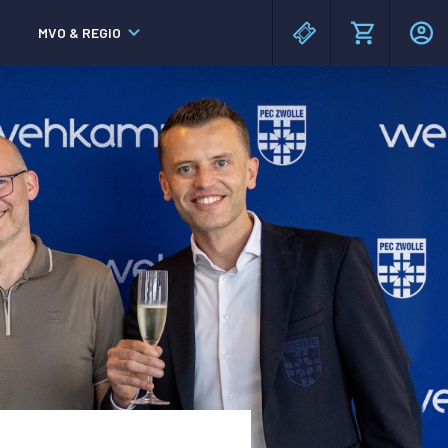
MVO & REGIO
MAC³PARK stadion
MAC³PARK stadion
Lumen Hotel & Events