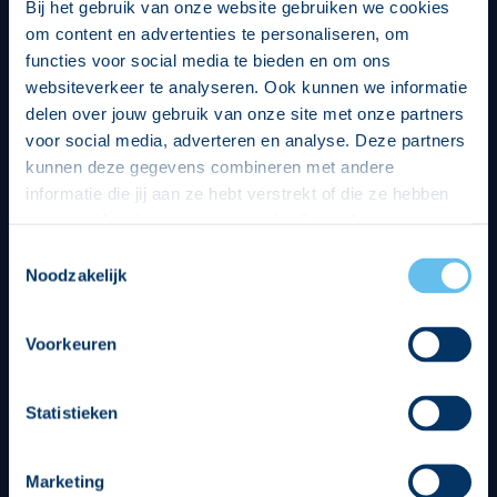
Bij het gebruik van onze website gebruiken we cookies
om content en advertenties te personaliseren, om
functies voor social media te bieden en om ons
websiteverkeer te analyseren. Ook kunnen we informatie
delen over jouw gebruik van onze site met onze partners
voor social media, adverteren en analyse. Deze partners
kunnen deze gegevens combineren met andere
informatie die jij aan ze hebt verstrekt of die ze hebben
verzameld op basis van jouw gebruik van hun services.
Hierbij nemen wij wet- en regelgeving in acht, we doen dit
Toestemmingsselectie
op een veilige en integere wijze. Je kunt je toestemming
Noodzakelijk
beheren op de privacy- en cookieverklaring pagina.
Divisie partners
Voorkeuren
Statistieken
Tenuesponsoren
Marketing