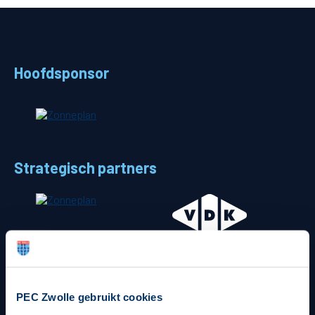
Teams
Supporters
Hoofdsponsor
Business
MVO & Regio
Strategisch partners
Fanshop
PEC Zwolle gebruikt cookies