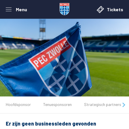
Menu
Tickets
De club
Hoofdsponsor
Tenuesponsoren
Strategisch partners
Tickets
Er zijn geen businessleden gevonden
Matchdays