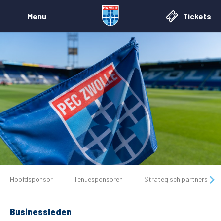
Menu
Tickets
Hoofdsponsor
Tenuesponsoren
Strategisch partners
De club
Tickets
Businessleden