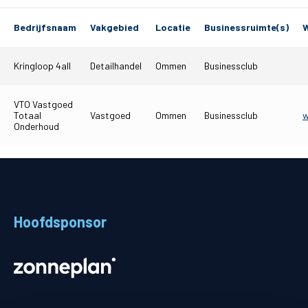
Matchdays
Bedrijfsnaam
Vakgebied
Locatie
Businessruimte(s)
W
Teams
Kringloop 4all
Detailhandel
Ommen
Businessclub
Supporters
VTO Vastgoed
Business
Totaal
Vastgoed
Ommen
Businessclub
w
Onderhoud
MVO & Regio
Fanshop
Hoofdsponsor