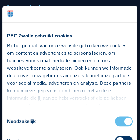
Strategisch partners
PEC Zwolle gebruikt cookies
Bij het gebruik van onze website gebruiken we cookies
om content en advertenties te personaliseren, om
functies voor social media te bieden en om ons
websiteverkeer te analyseren. Ook kunnen we informatie
delen over jouw gebruik van onze site met onze partners
voor social media, adverteren en analyse. Deze partners
kunnen deze gegevens combineren met andere
informatie die jij aan ze hebt verstrekt of die ze hebben
verzameld op basis van jouw gebruik van hun services.
Hierbij nemen wij wet- en regelgeving in acht, we doen dit
Toestemmingsselectie
op een veilige en integere wijze. Je kunt je toestemming
Noodzakelijk
beheren op de privacy- en cookieverklaring pagina.