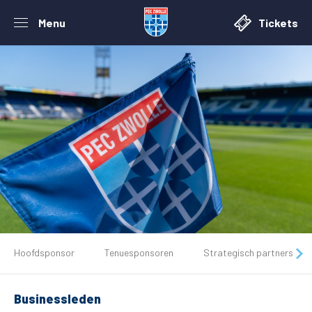
Menu
Tickets
De club
Hoofdsponsor
Tenuesponsoren
Strategisch partners
Tickets
Businessleden