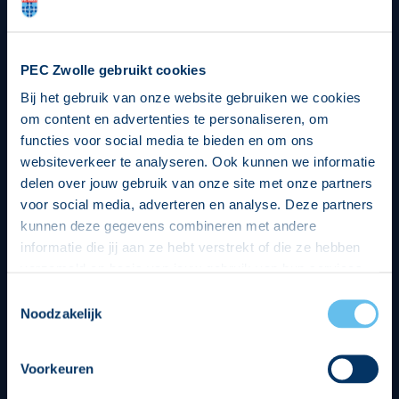
PEC Zwolle gebruikt cookies
Bij het gebruik van onze website gebruiken we cookies
om content en advertenties te personaliseren, om
functies voor social media te bieden en om ons
websiteverkeer te analyseren. Ook kunnen we informatie
delen over jouw gebruik van onze site met onze partners
voor social media, adverteren en analyse. Deze partners
kunnen deze gegevens combineren met andere
informatie die jij aan ze hebt verstrekt of die ze hebben
verzameld op basis van jouw gebruik van hun services.
Hierbij nemen wij wet- en regelgeving in acht, we doen dit
Toestemmingsselectie
op een veilige en integere wijze. Je kunt je toestemming
Noodzakelijk
beheren op de privacy- en cookieverklaring pagina.
Voorkeuren