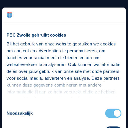
Strategisch partners
PEC Zwolle gebruikt cookies
Bij het gebruik van onze website gebruiken we cookies
om content en advertenties te personaliseren, om
functies voor social media te bieden en om ons
websiteverkeer te analyseren. Ook kunnen we informatie
delen over jouw gebruik van onze site met onze partners
voor social media, adverteren en analyse. Deze partners
kunnen deze gegevens combineren met andere
informatie die jij aan ze hebt verstrekt of die ze hebben
verzameld op basis van jouw gebruik van hun services.
Hierbij nemen wij wet- en regelgeving in acht, we doen dit
Toestemmingsselectie
op een veilige en integere wijze. Je kunt je toestemming
Noodzakelijk
beheren op de privacy- en cookieverklaring pagina.