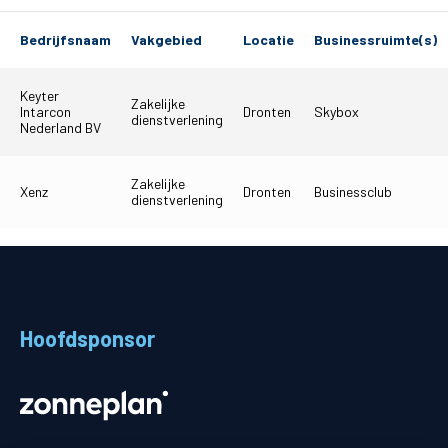
Matchdays
Bedrijfsnaam
Vakgebied
Locatie
Businessruimte(s)
Teams
Keyter
Zakelijke
Intarcon
Dronten
Skybox
Supporters
dienstverlening
Nederland BV
Business
Zakelijke
Xenz
Dronten
Businessclub
dienstverlening
MVO & Regio
Fanshop
Hoofdsponsor