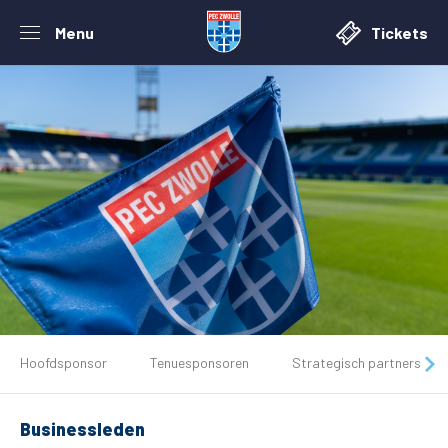
Menu
Tickets
Hoofdsponsor
Tenuesponsoren
Strategisch partners
De club
Tickets
Businessleden