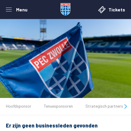
Menu
Tickets
De club
Hoofdsponsor
Tenuesponsoren
Strategisch partners
Tickets
Er zijn geen businessleden gevonden
Matchdays