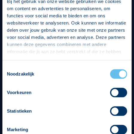
Bij het gebruik van onze website gebruiken we cookies
om content en advertenties te personaliseren, om
functies voor social media te bieden en om ons
websiteverkeer te analyseren. Ook kunnen we informatie
delen over jouw gebruik van onze site met onze partners
voor social media, adverteren en analyse. Deze partners
kunnen deze gegevens combineren met andere
informatie die jij aan ze hebt verstrekt of die ze hebben
verzameld op basis van jouw gebruik van hun services.
Hierbij nemen wij wet- en regelgeving in acht, we doen dit
Toestemmingsselectie
op een veilige en integere wijze. Je kunt je toestemming
Noodzakelijk
beheren op de privacy- en cookieverklaring pagina.
Voorkeuren
Divisie partners
Statistieken
Marketing
Tenuesponsoren