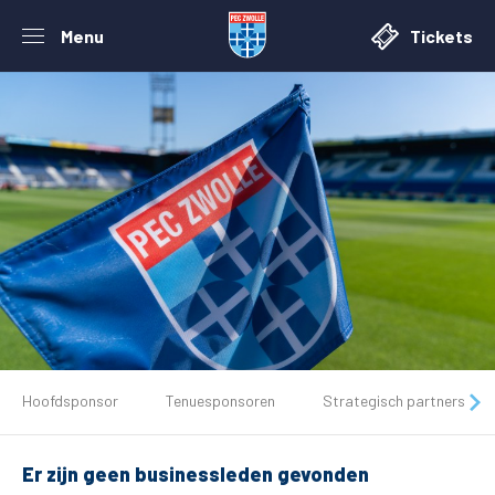
Menu
Tickets
De club
Hoofdsponsor
Tenuesponsoren
Strategisch partners
Tickets
Er zijn geen businessleden gevonden
Matchdays