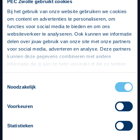
PEC Zwolle gebruikt cookies
Bij het gebruik van onze website gebruiken we cookies
om content en advertenties te personaliseren, om
functies voor social media te bieden en om ons
websiteverkeer te analyseren. Ook kunnen we informatie
delen over jouw gebruik van onze site met onze partners
voor social media, adverteren en analyse. Deze partners
kunnen deze gegevens combineren met andere
informatie die jij aan ze hebt verstrekt of die ze hebben
verzameld op basis van jouw gebruik van hun services.
Hierbij nemen wij wet- en regelgeving in acht, we doen dit
Toestemmingsselectie
op een veilige en integere wijze. Je kunt je toestemming
Noodzakelijk
beheren op de privacy- en cookieverklaring pagina.
Divisie partners
Voorkeuren
Statistieken