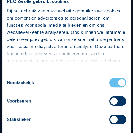
PEC Zwolle gebruikt cookies
Bij het gebruik van onze website gebruiken we cookies
om content en advertenties te personaliseren, om
functies voor social media te bieden en om ons
websiteverkeer te analyseren. Ook kunnen we informatie
delen over jouw gebruik van onze site met onze partners
voor social media, adverteren en analyse. Deze partners
kunnen deze gegevens combineren met andere
informatie die jij aan ze hebt verstrekt of die ze hebben
verzameld op basis van jouw gebruik van hun services.
Hierbij nemen wij wet- en regelgeving in acht, we doen dit
Toestemmingsselectie
op een veilige en integere wijze. Je kunt je toestemming
Noodzakelijk
beheren op de privacy- en cookieverklaring pagina.
Divisie partners
Voorkeuren
Statistieken