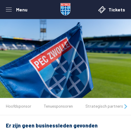
Menu
Tickets
De club
Hoofdsponsor
Tenuesponsoren
Strategisch partners
Tickets
Er zijn geen businessleden gevonden
Matchdays