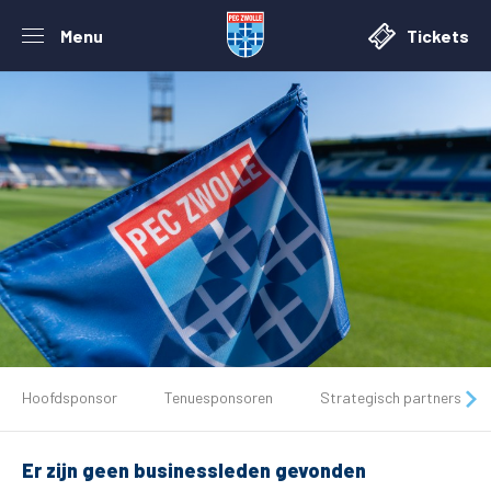
Menu
Tickets
De club
Hoofdsponsor
Tenuesponsoren
Strategisch partners
Tickets
Er zijn geen businessleden gevonden
Matchdays