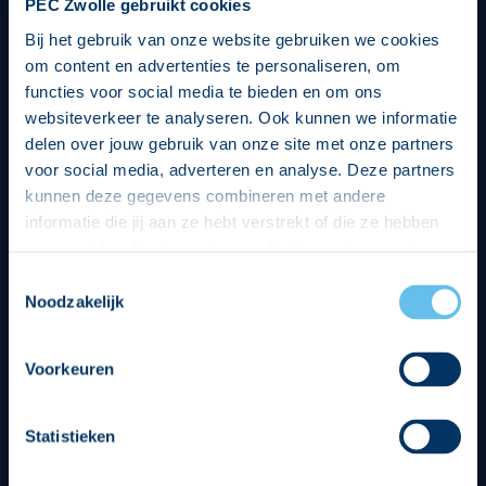
PEC Zwolle gebruikt cookies
Bij het gebruik van onze website gebruiken we cookies
om content en advertenties te personaliseren, om
functies voor social media te bieden en om ons
websiteverkeer te analyseren. Ook kunnen we informatie
delen over jouw gebruik van onze site met onze partners
voor social media, adverteren en analyse. Deze partners
kunnen deze gegevens combineren met andere
informatie die jij aan ze hebt verstrekt of die ze hebben
verzameld op basis van jouw gebruik van hun services.
Hierbij nemen wij wet- en regelgeving in acht, we doen dit
Toestemmingsselectie
op een veilige en integere wijze. Je kunt je toestemming
Noodzakelijk
beheren op de privacy- en cookieverklaring pagina.
Divisie partners
Voorkeuren
Statistieken