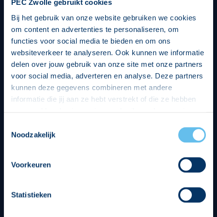
PEC Zwolle gebruikt cookies
Bij het gebruik van onze website gebruiken we cookies
om content en advertenties te personaliseren, om
functies voor social media te bieden en om ons
websiteverkeer te analyseren. Ook kunnen we informatie
delen over jouw gebruik van onze site met onze partners
voor social media, adverteren en analyse. Deze partners
kunnen deze gegevens combineren met andere
informatie die jij aan ze hebt verstrekt of die ze hebben
verzameld op basis van jouw gebruik van hun services.
Hierbij nemen wij wet- en regelgeving in acht, we doen dit
Toestemmingsselectie
op een veilige en integere wijze. Je kunt je toestemming
Noodzakelijk
beheren op de privacy- en cookieverklaring pagina.
Divisie partners
Voorkeuren
Statistieken