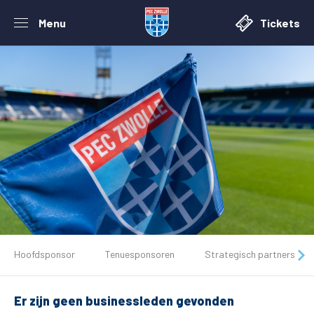
Menu
Tickets
De club
Hoofdsponsor
Tenuesponsoren
Strategisch partners
Tickets
Er zijn geen businessleden gevonden
Matchdays