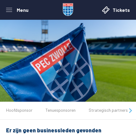
Menu
Tickets
De club
Hoofdsponsor
Tenuesponsoren
Strategisch partners
Tickets
Er zijn geen businessleden gevonden
Matchdays