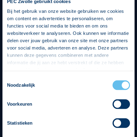
PEC Zwolle gebruikt cookies
Bij het gebruik van onze website gebruiken we cookies
om content en advertenties te personaliseren, om
functies voor social media te bieden en om ons
websiteverkeer te analyseren. Ook kunnen we informatie
delen over jouw gebruik van onze site met onze partners
voor social media, adverteren en analyse. Deze partners
kunnen deze gegevens combineren met andere
informatie die jij aan ze hebt verstrekt of die ze hebben
verzameld op basis van jouw gebruik van hun services.
Hierbij nemen wij wet- en regelgeving in acht, we doen dit
Toestemmingsselectie
op een veilige en integere wijze. Je kunt je toestemming
Noodzakelijk
beheren op de privacy- en cookieverklaring pagina.
Divisie partners
Voorkeuren
Statistieken