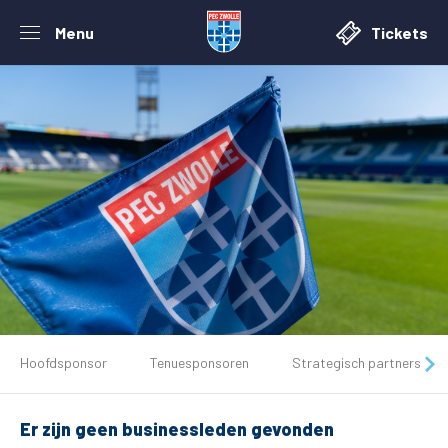
Menu
Tickets
De club
Hoofdsponsor
Tenuesponsoren
Strategisch partners
Tickets
Er zijn geen businessleden gevonden
Matchdays