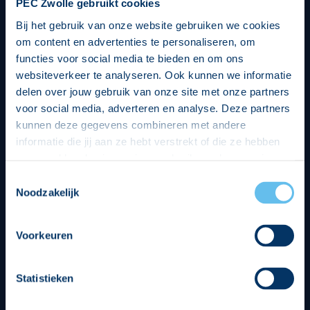
PEC Zwolle gebruikt cookies
Bij het gebruik van onze website gebruiken we cookies
om content en advertenties te personaliseren, om
functies voor social media te bieden en om ons
websiteverkeer te analyseren. Ook kunnen we informatie
delen over jouw gebruik van onze site met onze partners
voor social media, adverteren en analyse. Deze partners
kunnen deze gegevens combineren met andere
informatie die jij aan ze hebt verstrekt of die ze hebben
verzameld op basis van jouw gebruik van hun services.
Hierbij nemen wij wet- en regelgeving in acht, we doen dit
Toestemmingsselectie
op een veilige en integere wijze. Je kunt je toestemming
Noodzakelijk
beheren op de privacy- en cookieverklaring pagina.
Divisie partners
Voorkeuren
Statistieken