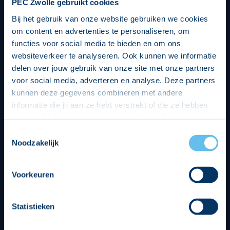
PEC Zwolle gebruikt cookies
Bij het gebruik van onze website gebruiken we cookies
om content en advertenties te personaliseren, om
functies voor social media te bieden en om ons
websiteverkeer te analyseren. Ook kunnen we informatie
delen over jouw gebruik van onze site met onze partners
voor social media, adverteren en analyse. Deze partners
kunnen deze gegevens combineren met andere
informatie die jij aan ze hebt verstrekt of die ze hebben
verzameld op basis van jouw gebruik van hun services.
Hierbij nemen wij wet- en regelgeving in acht, we doen dit
Toestemmingsselectie
op een veilige en integere wijze. Je kunt je toestemming
Noodzakelijk
beheren op de privacy- en cookieverklaring pagina.
Divisie partners
Voorkeuren
Statistieken