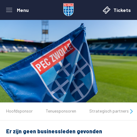
Menu
Tickets
De club
Hoofdsponsor
Tenuesponsoren
Strategisch partners
Tickets
Er zijn geen businessleden gevonden
Matchdays