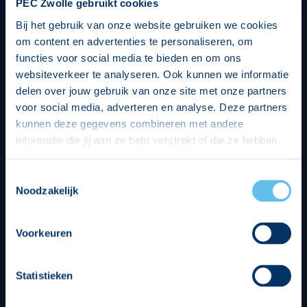
PEC Zwolle gebruikt cookies
Bij het gebruik van onze website gebruiken we cookies
om content en advertenties te personaliseren, om
functies voor social media te bieden en om ons
websiteverkeer te analyseren. Ook kunnen we informatie
delen over jouw gebruik van onze site met onze partners
voor social media, adverteren en analyse. Deze partners
kunnen deze gegevens combineren met andere
informatie die jij aan ze hebt verstrekt of die ze hebben
verzameld op basis van jouw gebruik van hun services.
Hierbij nemen wij wet- en regelgeving in acht, we doen dit
Toestemmingsselectie
op een veilige en integere wijze. Je kunt je toestemming
Noodzakelijk
beheren op de privacy- en cookieverklaring pagina.
Divisie partners
Voorkeuren
Statistieken