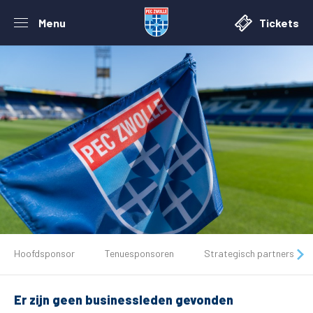
Menu
Tickets
De club
Hoofdsponsor
Tenuesponsoren
Strategisch partners
Tickets
Er zijn geen businessleden gevonden
Matchdays