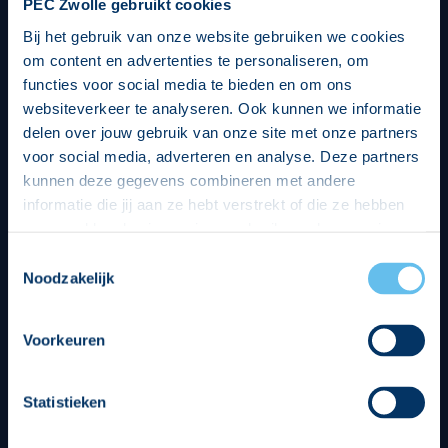
PEC Zwolle gebruikt cookies
Bij het gebruik van onze website gebruiken we cookies
om content en advertenties te personaliseren, om
functies voor social media te bieden en om ons
websiteverkeer te analyseren. Ook kunnen we informatie
delen over jouw gebruik van onze site met onze partners
voor social media, adverteren en analyse. Deze partners
kunnen deze gegevens combineren met andere
informatie die jij aan ze hebt verstrekt of die ze hebben
verzameld op basis van jouw gebruik van hun services.
Hierbij nemen wij wet- en regelgeving in acht, we doen dit
Toestemmingsselectie
op een veilige en integere wijze. Je kunt je toestemming
Noodzakelijk
beheren op de privacy- en cookieverklaring pagina.
Divisie partners
Voorkeuren
Statistieken