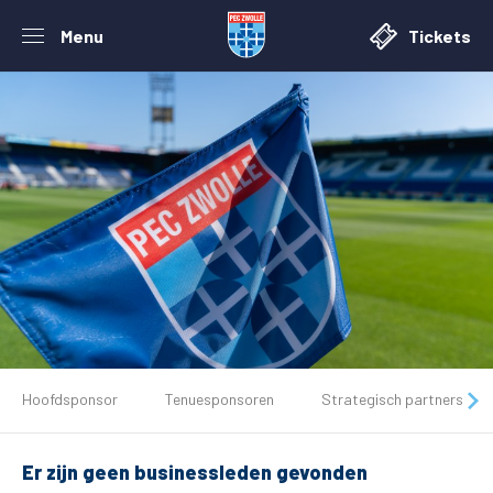
Menu
Tickets
De club
Hoofdsponsor
Tenuesponsoren
Strategisch partners
Tickets
Er zijn geen businessleden gevonden
Matchdays