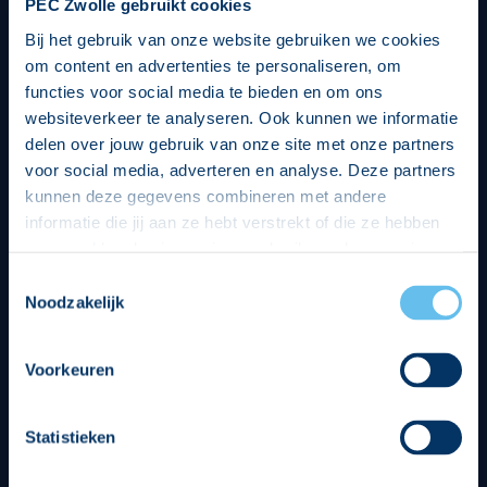
PEC Zwolle gebruikt cookies
Bij het gebruik van onze website gebruiken we cookies
om content en advertenties te personaliseren, om
functies voor social media te bieden en om ons
websiteverkeer te analyseren. Ook kunnen we informatie
delen over jouw gebruik van onze site met onze partners
voor social media, adverteren en analyse. Deze partners
kunnen deze gegevens combineren met andere
informatie die jij aan ze hebt verstrekt of die ze hebben
verzameld op basis van jouw gebruik van hun services.
Hierbij nemen wij wet- en regelgeving in acht, we doen dit
Toestemmingsselectie
op een veilige en integere wijze. Je kunt je toestemming
Noodzakelijk
beheren op de privacy- en cookieverklaring pagina.
Divisie partners
Voorkeuren
Statistieken