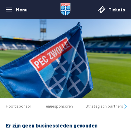
Menu
Tickets
De club
Hoofdsponsor
Tenuesponsoren
Strategisch partners
Tickets
Er zijn geen businessleden gevonden
Matchdays