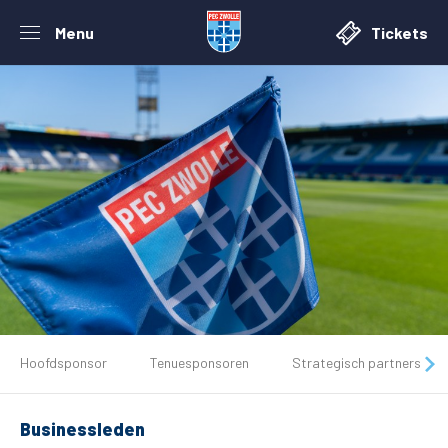
Menu
Tickets
De club
Hoofdsponsor
Tenuesponsoren
Strategisch partners
Tickets
Businessleden