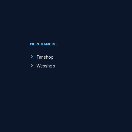
Evenementen
Open Dag
MERCHANDISE
Kinderfeestjes
Fanshop
Webshop
Nieuws & contact
Zakelijk nieuws
Zakelijke events