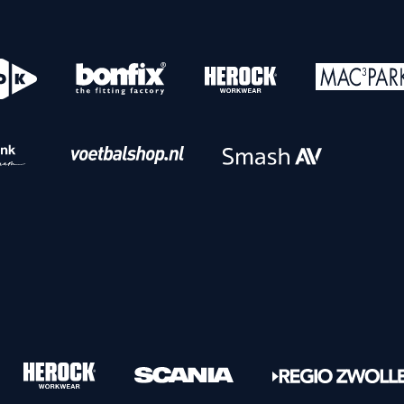
o
Download iOS
s
Download Android
nbaar vervoer
Veelgestelde vrage
Vrouwen
PEC Zwolle Vrouwen