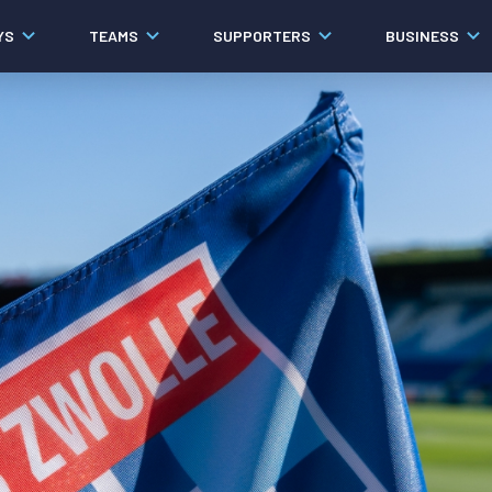
YS
TEAMS
SUPPORTERS
BUSINESS
Algemeen
Historie
Ons verhaal
Contact
Werken bij PEC Zwolle
Governance
Pers
Organisatie
Samenwerkingen
Documenten