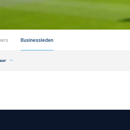
Service
ners
Businessleden
Inloggen
Contact
tuur
Horeca