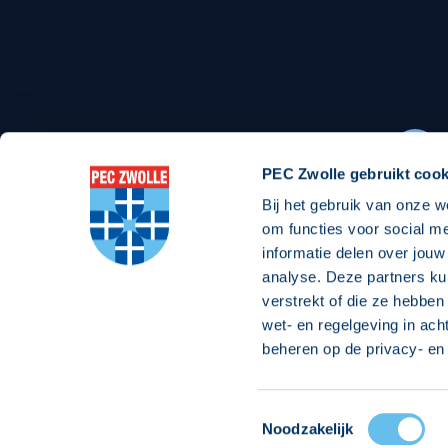
Stadionexposure
Skyb
Wedstrijdsponsorschappen
Busin
Wedstrijdarrangementen
PEC Zwolle gebruikt cook
Bij het gebruik van onze w
Regio Zwolle United
Maatschappelijk
om functies voor social m
informatie delen over jouw
Over Regio Zwolle United
Over maatschapp
analyse. Deze partners ku
verstrekt of die ze hebben
Nieuws MVO & Regio
Projecten maats
wet- en regelgeving in ach
ANBI-stichting
Goede Doelen
beheren op de privacy- en 
Jaarprogramma
Toestemmingsselectie
© 2026 PEC
Noodzakelijk