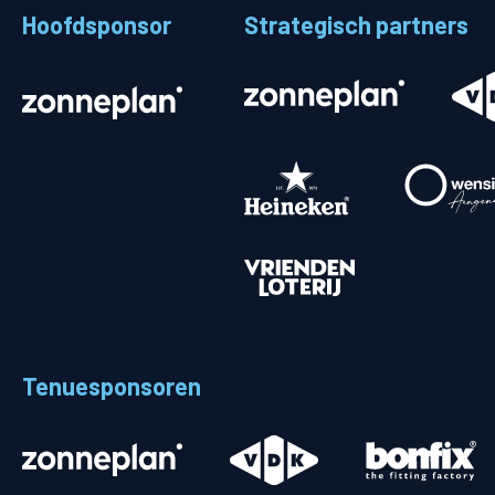
Hoofdsponsor
Strategisch partners
Stadionplattegrond
Aut
Veelgestelde vragen
Fiet
Fanshop
Ope
Heren
Spelers en staf
Programma
Uitslagen
Tenuesponsoren
Stand
Trainingsschema