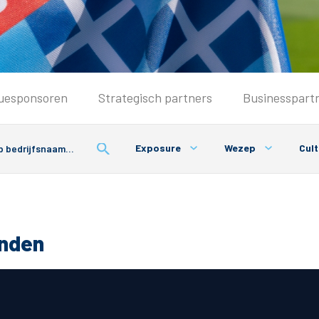
Seizoenkaart & Clubcard
uesponsoren
Strategisch partners
Businesspart
Seizoenkaart 2026/2027
Seizoenkaart Vrouwen
Exposure
Wezep
Cul
Clubcard
Voorwaarden seizoenkaart
onden
& Parkeren
PEC Zwolle App