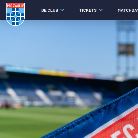
DE CLUB
TICKETS
MATCHDA
Nieuws
Social media
Agenda
Laatste nieuws
Video's
Fotoverslagen