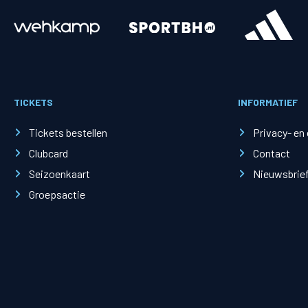
Merchandise
Supporterszak
Fanshop
Supporterszak
TICKETS
INFORMATIEF
Webshop
Vakcoördinato
Tickets bestellen
Privacy- en
Clubcard
Contact
Seizoenkaart
Nieuwsbrie
Groepsactie
Mogelijkheden
Busines
PEC Zwolle Businessclub
Baker 
Business seats
Schef