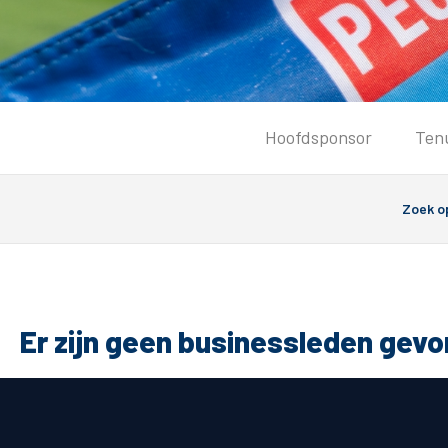
Tickets
Hoofdsponsor
Ten
Kaartverkoopinformatie
Koop tickets
Ticket Resale
Groepsactie
Groundhoppers
PEC Zwolle Vrouwen
Er zijn geen businessleden gev
Algemeen
Route 