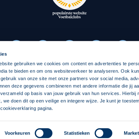
oxen
Strategisch partners
essclub
Businesspartners
Businessleden
Partners PEC Zwolle Vrouw
ies
ebsite gebruiken we cookies om content en advertenties te pers
Economie
Vitalit
edia te bieden en om ons websiteverkeer te analyseren. Ook ku
Download onze App
 gebruik van onze site met onze partners voor social media, adv
elijk
Over economie
Pro
nnen deze gegevens combineren met andere informatie die jij aa
 verzameld op basis van jouw gebruik van hun services. Hierbij
chappelijk
Projecten economie
Over
t, we doen dit op een veilige en integere wijze. Je kunt je toest
cookieverklaring pagina.
 Zwolle
Concept, Ontwerp en Technische Realisatie:
Int
Voorkeuren
Statistieken
Market