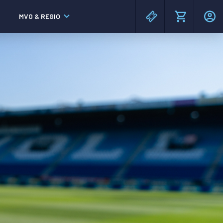
MVO & REGIO
MAC³PARK stadion
MAC³PARK stadion
Lumen Hotel & Events