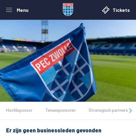
Menu
Tickets
De club
Hoofdsponsor
Tenuesponsoren
Strategisch partners
Tickets
Er zijn geen businessleden gevonden
Matchdays