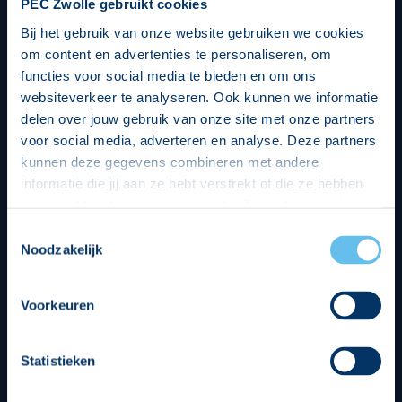
PEC Zwolle gebruikt cookies
Bij het gebruik van onze website gebruiken we cookies
om content en advertenties te personaliseren, om
functies voor social media te bieden en om ons
websiteverkeer te analyseren. Ook kunnen we informatie
delen over jouw gebruik van onze site met onze partners
voor social media, adverteren en analyse. Deze partners
kunnen deze gegevens combineren met andere
informatie die jij aan ze hebt verstrekt of die ze hebben
verzameld op basis van jouw gebruik van hun services.
Hierbij nemen wij wet- en regelgeving in acht, we doen dit
Toestemmingsselectie
op een veilige en integere wijze. Je kunt je toestemming
Noodzakelijk
beheren op de privacy- en cookieverklaring pagina.
Divisie partners
Voorkeuren
Statistieken