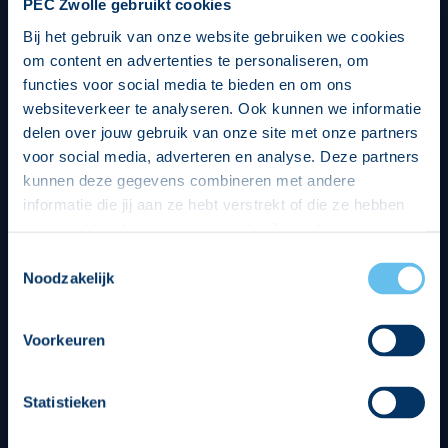
PEC Zwolle gebruikt cookies
Bij het gebruik van onze website gebruiken we cookies
om content en advertenties te personaliseren, om
functies voor social media te bieden en om ons
websiteverkeer te analyseren. Ook kunnen we informatie
delen over jouw gebruik van onze site met onze partners
voor social media, adverteren en analyse. Deze partners
kunnen deze gegevens combineren met andere
informatie die jij aan ze hebt verstrekt of die ze hebben
verzameld op basis van jouw gebruik van hun services.
Hierbij nemen wij wet- en regelgeving in acht, we doen dit
Toestemmingsselectie
op een veilige en integere wijze. Je kunt je toestemming
Noodzakelijk
beheren op de privacy- en cookieverklaring pagina.
Divisie partners
Voorkeuren
Statistieken