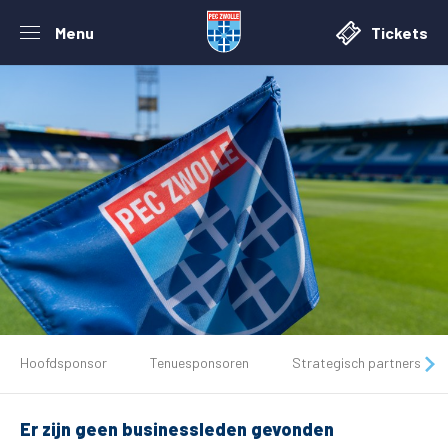
Menu
Tickets
De club
Hoofdsponsor
Tenuesponsoren
Strategisch partners
Tickets
Er zijn geen businessleden gevonden
Matchdays