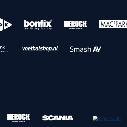
o
Download iOS
s
Download Android
nbaar vervoer
Veelgestelde vrage
Vrouwen
PEC Zwolle Vrouwen