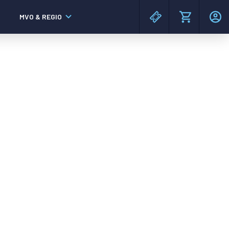
MVO & REGIO
MAC³PARK stadion
MAC³PARK stadion
Lumen Hotel & Events