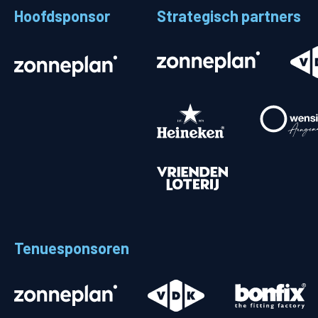
Hoofdsponsor
Strategisch partners
Stadionplattegrond
Aut
Veelgestelde vragen
Fiet
Fanshop
Ope
Heren
Spelers en staf
Programma
Uitslagen
Tenuesponsoren
Stand
Trainingsschema