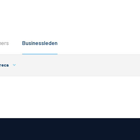
Service
ners
Businessleden
Inloggen
Contact
reca
Horeca