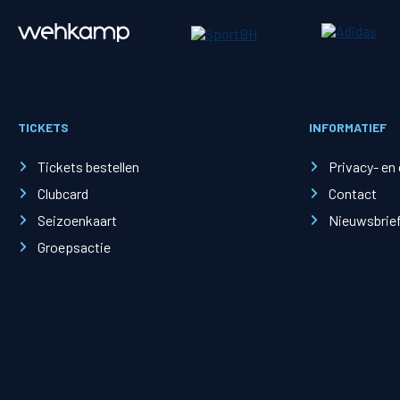
Merchandise
Supporterszak
Fanshop
Supporterszak
TICKETS
INFORMATIEF
Webshop
Vakcoördinato
Tickets bestellen
Privacy- en
Clubcard
Contact
Seizoenkaart
Nieuwsbrie
Groepsactie
Mogelijkheden
Busines
PEC Zwolle Businessclub
Baker 
Business seats
Schef