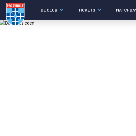
DE CLUB
TICKETS
MATCHDA
Nieuws
Social media
Agenda
Laatste nieuws
Video's
Fotoverslagen