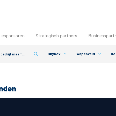
Seizoenkaart & Clubcard
uesponsoren
Strategisch partners
Businesspart
Seizoenkaart 2025/2026
Seizoenkaart Vrouwen
Skybox
Wapenveld
Ho
Clubcard
Voorwaarden seizoenkaart
onden
& Parkeren
PEC Zwolle App