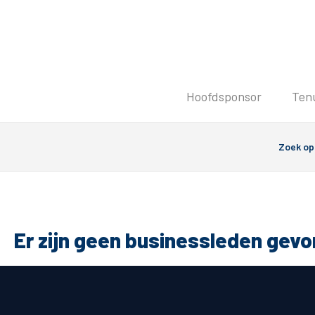
Tickets
Hoofdsponsor
Ten
Kaartverkoopinformatie
Koop tickets
Ticket Resale
Groepsactie
Groundhoppers
PEC Zwolle Vrouwen
Er zijn geen businessleden gev
Algemeen
Route 