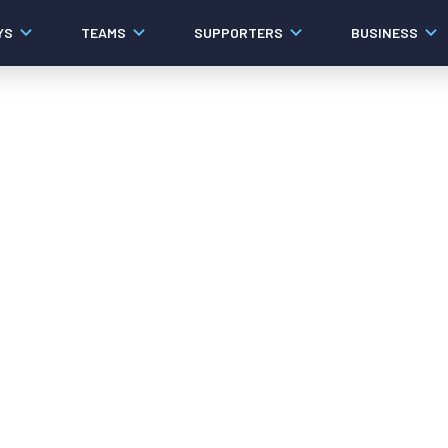
YS
TEAMS
SUPPORTERS
BUSINESS
Algemeen
Historie
Ons verhaal
Contact
Werken bij PEC Zwolle
Governance
Pers
Organisatie
Samenwerkingen
Documenten