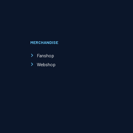
Evenementen
Open Dag
MERCHANDISE
Kinderfeestjes
Fanshop
Webshop
Nieuws & contact
Zakelijk nieuws
Zakelijke events