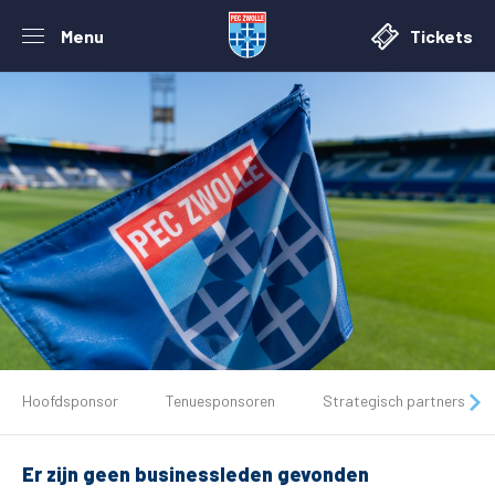
Menu
Tickets
De club
Hoofdsponsor
Tenuesponsoren
Strategisch partners
Tickets
Er zijn geen businessleden gevonden
Matchdays