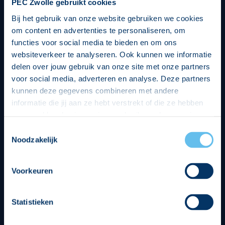
PEC Zwolle gebruikt cookies
Bij het gebruik van onze website gebruiken we cookies
om content en advertenties te personaliseren, om
functies voor social media te bieden en om ons
websiteverkeer te analyseren. Ook kunnen we informatie
delen over jouw gebruik van onze site met onze partners
voor social media, adverteren en analyse. Deze partners
kunnen deze gegevens combineren met andere
informatie die jij aan ze hebt verstrekt of die ze hebben
verzameld op basis van jouw gebruik van hun services.
Hierbij nemen wij wet- en regelgeving in acht, we doen dit
Toestemmingsselectie
op een veilige en integere wijze. Je kunt je toestemming
Noodzakelijk
beheren op de privacy- en cookieverklaring pagina.
Divisie partners
Voorkeuren
Statistieken