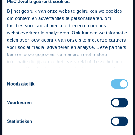
PEC Zwolle gebruikt cookies
Bij het gebruik van onze website gebruiken we cookies
om content en advertenties te personaliseren, om
functies voor social media te bieden en om ons
websiteverkeer te analyseren. Ook kunnen we informatie
delen over jouw gebruik van onze site met onze partners
voor social media, adverteren en analyse. Deze partners
kunnen deze gegevens combineren met andere
informatie die jij aan ze hebt verstrekt of die ze hebben
verzameld op basis van jouw gebruik van hun services.
Hierbij nemen wij wet- en regelgeving in acht, we doen dit
Toestemmingsselectie
op een veilige en integere wijze. Je kunt je toestemming
Noodzakelijk
beheren op de privacy- en cookieverklaring pagina.
Divisie partners
Voorkeuren
Statistieken