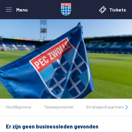
Menu
Tickets
De club
Hoofdsponsor
Tenuesponsoren
Strategisch partners
Tickets
Er zijn geen businessleden gevonden
Matchdays