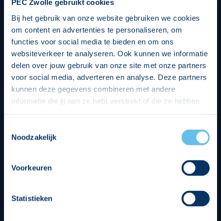
PEC Zwolle gebruikt cookies
Bij het gebruik van onze website gebruiken we cookies
om content en advertenties te personaliseren, om
functies voor social media te bieden en om ons
websiteverkeer te analyseren. Ook kunnen we informatie
delen over jouw gebruik van onze site met onze partners
voor social media, adverteren en analyse. Deze partners
kunnen deze gegevens combineren met andere
informatie die jij aan ze hebt verstrekt of die ze hebben
verzameld op basis van jouw gebruik van hun services.
Hierbij nemen wij wet- en regelgeving in acht, we doen dit
Toestemmingsselectie
op een veilige en integere wijze. Je kunt je toestemming
Noodzakelijk
beheren op de privacy- en cookieverklaring pagina.
Divisie partners
Voorkeuren
Statistieken