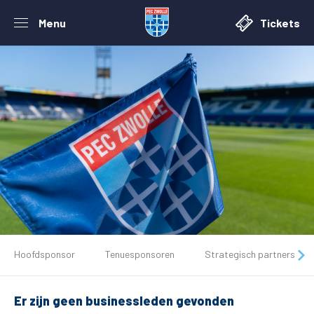
Menu
Tickets
De club
Hoofdsponsor
Tenuesponsoren
Strategisch partners
Tickets
Er zijn geen businessleden gevonden
Matchdays