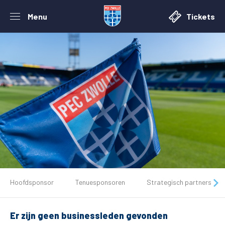
Menu
Tickets
De club
Hoofdsponsor
Tenuesponsoren
Strategisch partners
Tickets
Er zijn geen businessleden gevonden
Matchdays