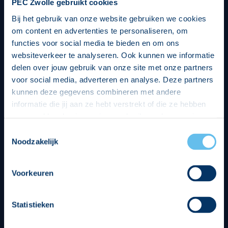
PEC Zwolle gebruikt cookies
Bij het gebruik van onze website gebruiken we cookies
om content en advertenties te personaliseren, om
functies voor social media te bieden en om ons
websiteverkeer te analyseren. Ook kunnen we informatie
delen over jouw gebruik van onze site met onze partners
voor social media, adverteren en analyse. Deze partners
kunnen deze gegevens combineren met andere
informatie die jij aan ze hebt verstrekt of die ze hebben
verzameld op basis van jouw gebruik van hun services.
Hierbij nemen wij wet- en regelgeving in acht, we doen dit
Toestemmingsselectie
op een veilige en integere wijze. Je kunt je toestemming
Noodzakelijk
beheren op de privacy- en cookieverklaring pagina.
Divisie partners
Voorkeuren
Statistieken