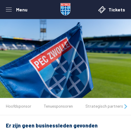
Menu
Tickets
De club
Hoofdsponsor
Tenuesponsoren
Strategisch partners
Tickets
Er zijn geen businessleden gevonden
Matchdays