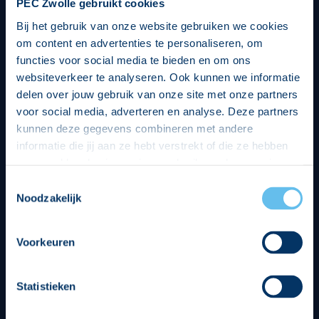
PEC Zwolle gebruikt cookies
Bij het gebruik van onze website gebruiken we cookies
om content en advertenties te personaliseren, om
functies voor social media te bieden en om ons
websiteverkeer te analyseren. Ook kunnen we informatie
delen over jouw gebruik van onze site met onze partners
voor social media, adverteren en analyse. Deze partners
kunnen deze gegevens combineren met andere
informatie die jij aan ze hebt verstrekt of die ze hebben
verzameld op basis van jouw gebruik van hun services.
Hierbij nemen wij wet- en regelgeving in acht, we doen dit
Toestemmingsselectie
op een veilige en integere wijze. Je kunt je toestemming
Noodzakelijk
beheren op de privacy- en cookieverklaring pagina.
Divisie partners
Voorkeuren
Statistieken