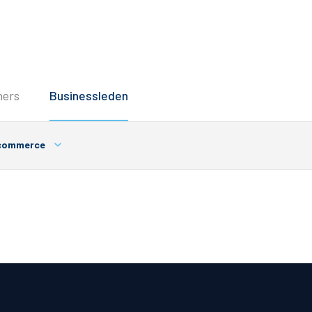
Service
ners
Businessleden
Inloggen
Contact
commerce
Horeca