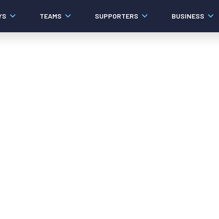
YS
TEAMS
SUPPORTERS
BUSINESS
Algemeen
Historie
Ons verhaal
Contact
Werken bij PEC Zwolle
Organisatie
Governance
Pers
Samenwerkingen
Documenten