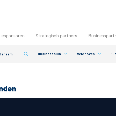
Seizoenkaart & Clubcard
uesponsoren
Strategisch partners
Businesspart
Seizoenkaart 2026/2027
Seizoenkaart Vrouwen
Businessclub
Veldhoven
E-
Clubcard
Voorwaarden seizoenkaart
onden
& Parkeren
PEC Zwolle App