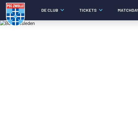
DE CLUB
TICKETS
MATCHDA
Nieuws
Laatste nieuws
Video's
Fotoverslagen
Social media
Agenda