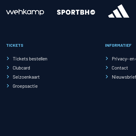
Merchandise
Supporterszak
Fanshop
Supporterszak
TICKETS
INFORMATIEF
Webshop
Vakcoördinato
Tickets bestellen
Privacy- en
Clubcard
Contact
Seizoenkaart
Nieuwsbrie
Groepsactie
Mogelijkheden
Busines
PEC Zwolle Businessclub
Baker 
Business seats
Schef