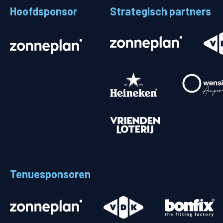
Hoofdsponsor
Strategisch partners
Stadionplattegrond
Aut
Veelgestelde vragen
Fiet
Fanshop
Ope
Heren
Spelers en staf
Programma
Uitslagen
Tenuesponsoren
Stand
Trainingsschema