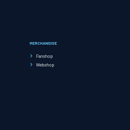
Evenementen
Open Dag
MERCHANDISE
Kinderfeestjes
Fanshop
Webshop
Nieuws & contact
Zakelijk nieuws
Zakelijke events