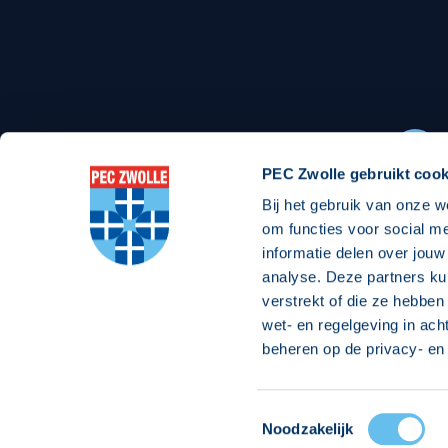
Stadionexposure
Skyb
Wedstrijdsponsorschappen
Busin
Wedstrijdarrangementen
PEC Zwolle gebruikt cook
Bij het gebruik van onze w
Regio Zwolle United
Maatschappelijk
om functies voor social m
informatie delen over jouw
Over Regio Zwolle United
Over maatschapp
analyse. Deze partners ku
verstrekt of die ze hebben
Nieuws MVO & Regio
Projecten maats
wet- en regelgeving in ach
Jaarprogramma
Goede Doelen
beheren op de privacy- en 
ANBI-stichting
Toestemmingsselectie
© 2026 PEC
Noodzakelijk