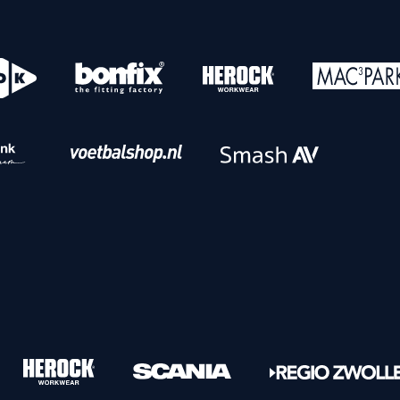
o
Download iOS
s
Download Android
nbaar vervoer
Veelgestelde vrage
Vrouwen
PEC Zwolle Vrouwen