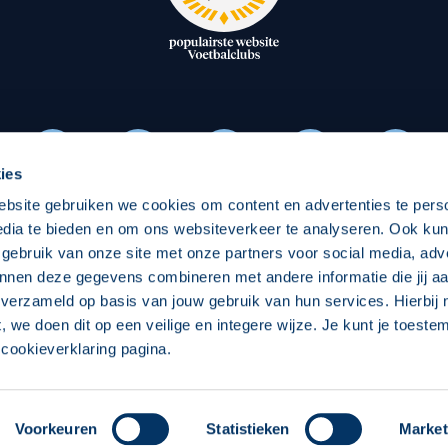
oxen
Strategisch partners
essclub
Businesspartners
Businessleden
Partners PEC Zwolle Vrouw
ies
ebsite gebruiken we cookies om content en advertenties te pers
Economie
Vitalit
edia te bieden en om ons websiteverkeer te analyseren. Ook ku
Download onze App
 gebruik van onze site met onze partners voor social media, adv
elijk
Over economie
Over
nnen deze gegevens combineren met andere informatie die jij aa
 verzameld op basis van jouw gebruik van hun services. Hierbij
chappelijk
Projecten economie
Pro
t, we doen dit op een veilige en integere wijze. Je kunt je toest
cookieverklaring pagina.
 Zwolle
Concept, Ontwerp en Technische Realisatie:
Int
Voorkeuren
Statistieken
Market