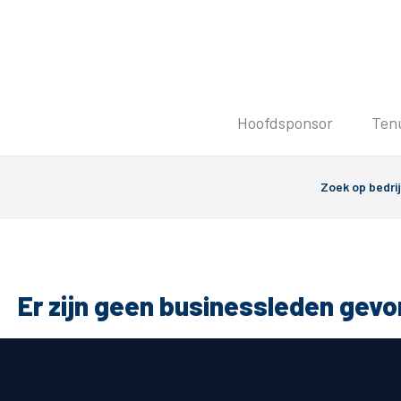
Tickets
Hoofdsponsor
Ten
Kaartverkoopinformatie
Koop tickets
Ticket Resale
Groepsactie
PEC Zwolle Vrouwen
Groundhoppers
Er zijn geen businessleden gev
Algemeen
Route 