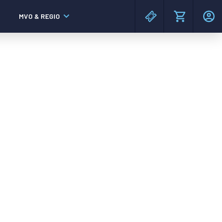
MVO & REGIO
MAC³PARK stadion
MAC³PARK stadion
Lumen Hotel & Events