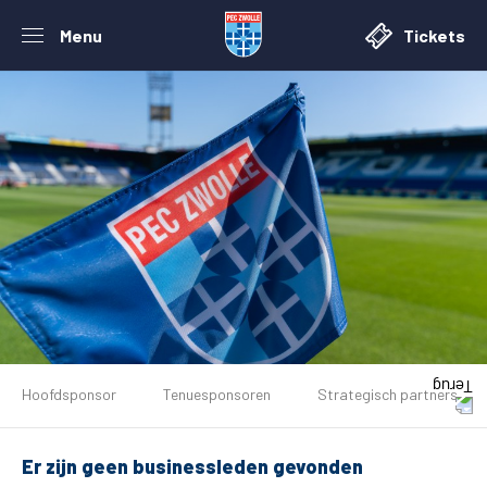
Menu
Tickets
De club
Tickets
Hoofdsponsor
Tenuesponsoren
Strategisch partners
Matchdays
Er zijn geen businessleden gevonden