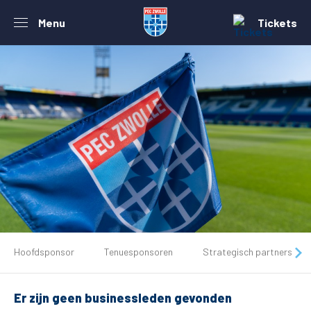
Menu
Tickets
De club
Tickets
Hoofdsponsor
Tenuesponsoren
Strategisch partners
Matchdays
Er zijn geen businessleden gevonden