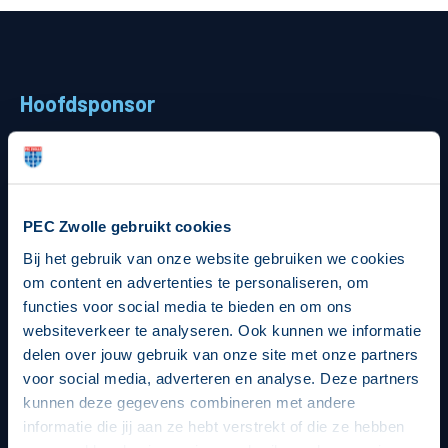
Teams
Supporters
Hoofdsponsor
Business
MVO & Regio
Fanshop
PEC Zwolle gebruikt cookies
Strategisch partners
Bij het gebruik van onze website gebruiken we cookies
om content en advertenties te personaliseren, om
functies voor social media te bieden en om ons
websiteverkeer te analyseren. Ook kunnen we informatie
delen over jouw gebruik van onze site met onze partners
voor social media, adverteren en analyse. Deze partners
kunnen deze gegevens combineren met andere
informatie die jij aan ze hebt verstrekt of die ze hebben