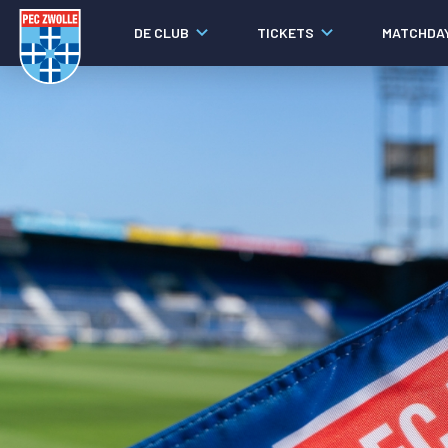
DE CLUB
TICKETS
MATCHDA
Nieuws
Laatste nieuws
Video's
Fotoverslagen
Social media
Agenda