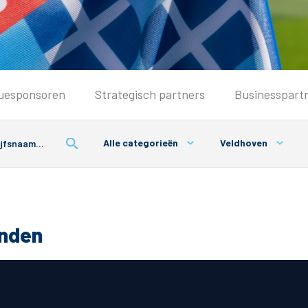
Seizoenkaart & Clubcard
uesponsoren
Strategisch partners
Businesspart
Seizoenkaart 2026/2027
Seizoenkaart Vrouwen
Alle categorieën
Veldhoven
Clubcard
Voorwaarden seizoenkaart
onden
& Parkeren
PEC Zwolle App