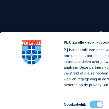
Stadionexposure
Skyb
Wedstrijdsponsorschappen
Busin
Wedstrijdarrangementen
PEC Zwolle gebruikt cook
Bij het gebruik van onze w
Regio Zwolle United
Maatschappelijk
om functies voor social m
informatie delen over jouw
Over Regio Zwolle United
Over maatschapp
analyse. Deze partners ku
verstrekt of die ze hebben
Nieuws MVO & Regio
Projecten maats
wet- en regelgeving in ach
Jaarprogramma
Goede Doelen
beheren op de privacy- en 
ANBI-stichting
Toestemmingsselectie
© 2026 PEC
Noodzakelijk