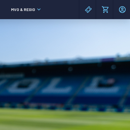
MVO & REGIO
MAC³PARK stadion
MAC³PARK stadion
Lumen Hotel & Events