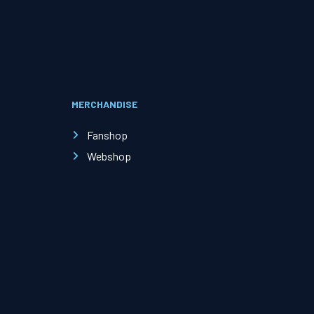
Evenementen
Open Dag
MERCHANDISE
Kinderfeestjes
Fanshop
Webshop
Nieuws & contact
Zakelijk nieuws
Zakelijke events