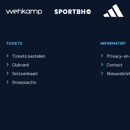
Merchandise
Supporterszak
Fanshop
Supporterszak
TICKETS
INFORMATIEF
Webshop
Vakcoördinato
Tickets bestellen
Privacy- en
Clubcard
Contact
Seizoenkaart
Nieuwsbrie
Groepsactie
Mogelijkheden
Busines
PEC Zwolle Businessclub
Baker 
Business seats
Schef