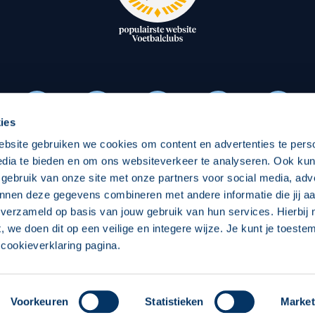
oxen
Strategisch partners
essclub
Businesspartners
Businessleden
Partners PEC Zwolle Vrouw
ies
ebsite gebruiken we cookies om content en advertenties te pers
Economie
Vitalit
edia te bieden en om ons websiteverkeer te analyseren. Ook ku
Download onze App
 gebruik van onze site met onze partners voor social media, adv
elijk
Over economie
Over
nnen deze gegevens combineren met andere informatie die jij aa
 verzameld op basis van jouw gebruik van hun services. Hierbij
chappelijk
Projecten economie
Pro
t, we doen dit op een veilige en integere wijze. Je kunt je toest
cookieverklaring pagina.
 Zwolle
Concept, Ontwerp en Technische Realisatie:
Int
Voorkeuren
Statistieken
Market