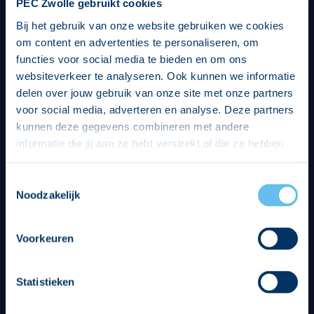
PEC Zwolle gebruikt cookies
Bij het gebruik van onze website gebruiken we cookies
om content en advertenties te personaliseren, om
functies voor social media te bieden en om ons
websiteverkeer te analyseren. Ook kunnen we informatie
delen over jouw gebruik van onze site met onze partners
voor social media, adverteren en analyse. Deze partners
kunnen deze gegevens combineren met andere
informatie die jij aan ze hebt verstrekt of die ze hebben
verzameld op basis van jouw gebruik van hun services.
Hierbij nemen wij wet- en regelgeving in acht, we doen dit
Toestemmingsselectie
op een veilige en integere wijze. Je kunt je toestemming
Noodzakelijk
beheren op de privacy- en cookieverklaring pagina.
Divisie partners
Voorkeuren
Statistieken