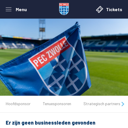
Menu
Tickets
De club
Hoofdsponsor
Tenuesponsoren
Strategisch partners
Tickets
Er zijn geen businessleden gevonden
Matchdays