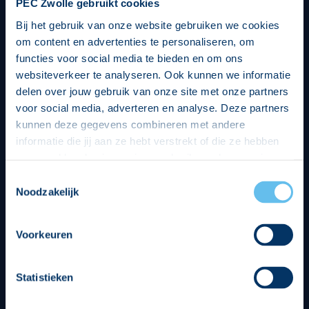
PEC Zwolle gebruikt cookies
Bij het gebruik van onze website gebruiken we cookies
om content en advertenties te personaliseren, om
functies voor social media te bieden en om ons
websiteverkeer te analyseren. Ook kunnen we informatie
delen over jouw gebruik van onze site met onze partners
voor social media, adverteren en analyse. Deze partners
kunnen deze gegevens combineren met andere
informatie die jij aan ze hebt verstrekt of die ze hebben
verzameld op basis van jouw gebruik van hun services.
Hierbij nemen wij wet- en regelgeving in acht, we doen dit
Toestemmingsselectie
op een veilige en integere wijze. Je kunt je toestemming
Noodzakelijk
beheren op de privacy- en cookieverklaring pagina.
Divisie partners
Voorkeuren
Statistieken