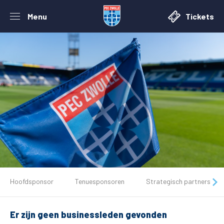
Menu
Tickets
De club
Hoofdsponsor
Tenuesponsoren
Strategisch partners
Tickets
Er zijn geen businessleden gevonden
Matchdays