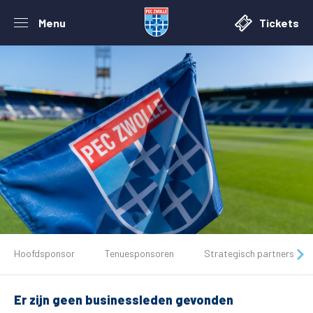
Menu
Tickets
De club
Hoofdsponsor
Tenuesponsoren
Strategisch partners
Tickets
Er zijn geen businessleden gevonden
Matchdays