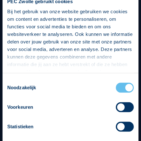
PEC Zwolle gebruikt cookies
Bij het gebruik van onze website gebruiken we cookies
om content en advertenties te personaliseren, om
functies voor social media te bieden en om ons
websiteverkeer te analyseren. Ook kunnen we informatie
delen over jouw gebruik van onze site met onze partners
voor social media, adverteren en analyse. Deze partners
kunnen deze gegevens combineren met andere
informatie die jij aan ze hebt verstrekt of die ze hebben
verzameld op basis van jouw gebruik van hun services.
Hierbij nemen wij wet- en regelgeving in acht, we doen dit
Toestemmingsselectie
op een veilige en integere wijze. Je kunt je toestemming
Noodzakelijk
beheren op de privacy- en cookieverklaring pagina.
Divisie partners
Voorkeuren
Statistieken