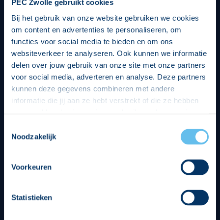
PEC Zwolle gebruikt cookies
Bij het gebruik van onze website gebruiken we cookies
om content en advertenties te personaliseren, om
functies voor social media te bieden en om ons
websiteverkeer te analyseren. Ook kunnen we informatie
delen over jouw gebruik van onze site met onze partners
voor social media, adverteren en analyse. Deze partners
kunnen deze gegevens combineren met andere
informatie die jij aan ze hebt verstrekt of die ze hebben
verzameld op basis van jouw gebruik van hun services.
Hierbij nemen wij wet- en regelgeving in acht, we doen dit
Toestemmingsselectie
op een veilige en integere wijze. Je kunt je toestemming
Noodzakelijk
beheren op de privacy- en cookieverklaring pagina.
Divisie partners
Voorkeuren
Statistieken