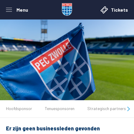
Menu
Tickets
De club
Hoofdsponsor
Tenuesponsoren
Strategisch partners
Tickets
Er zijn geen businessleden gevonden
Matchdays