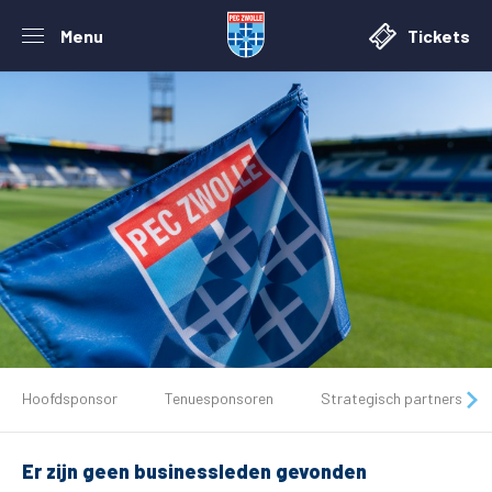
Menu
Tickets
De club
Hoofdsponsor
Tenuesponsoren
Strategisch partners
Tickets
Er zijn geen businessleden gevonden
Matchdays