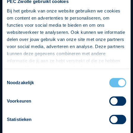
PEC Zwolle gebruikt cookies
Bij het gebruik van onze website gebruiken we cookies
om content en advertenties te personaliseren, om
functies voor social media te bieden en om ons
websiteverkeer te analyseren. Ook kunnen we informatie
delen over jouw gebruik van onze site met onze partners
voor social media, adverteren en analyse. Deze partners
kunnen deze gegevens combineren met andere
informatie die jij aan ze hebt verstrekt of die ze hebben
verzameld op basis van jouw gebruik van hun services.
Hierbij nemen wij wet- en regelgeving in acht, we doen dit
Toestemmingsselectie
op een veilige en integere wijze. Je kunt je toestemming
Noodzakelijk
beheren op de privacy- en cookieverklaring pagina.
Divisie partners
Voorkeuren
Statistieken