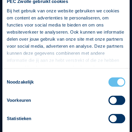
PEC Zwolle gebruikt cookies
Bij het gebruik van onze website gebruiken we cookies
om content en advertenties te personaliseren, om
functies voor social media te bieden en om ons
websiteverkeer te analyseren. Ook kunnen we informatie
delen over jouw gebruik van onze site met onze partners
voor social media, adverteren en analyse. Deze partners
kunnen deze gegevens combineren met andere
informatie die jij aan ze hebt verstrekt of die ze hebben
verzameld op basis van jouw gebruik van hun services.
Hierbij nemen wij wet- en regelgeving in acht, we doen dit
Toestemmingsselectie
op een veilige en integere wijze. Je kunt je toestemming
Noodzakelijk
beheren op de privacy- en cookieverklaring pagina.
Divisie partners
Voorkeuren
Statistieken