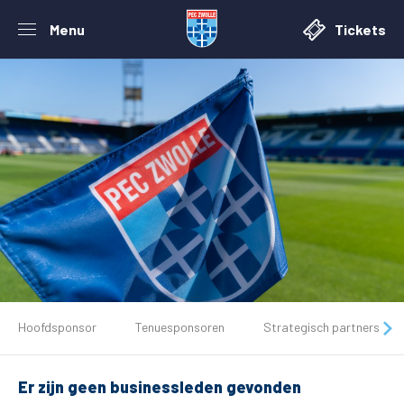
Menu
Tickets
De club
Hoofdsponsor
Tenuesponsoren
Strategisch partners
Tickets
Er zijn geen businessleden gevonden
Matchdays