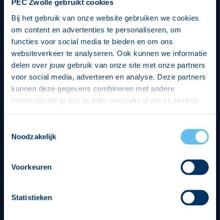
PEC Zwolle gebruikt cookies
Bij het gebruik van onze website gebruiken we cookies
om content en advertenties te personaliseren, om
functies voor social media te bieden en om ons
websiteverkeer te analyseren. Ook kunnen we informatie
delen over jouw gebruik van onze site met onze partners
voor social media, adverteren en analyse. Deze partners
kunnen deze gegevens combineren met andere
informatie die jij aan ze hebt verstrekt of die ze hebben
verzameld op basis van jouw gebruik van hun services.
Hierbij nemen wij wet- en regelgeving in acht, we doen dit
Toestemmingsselectie
op een veilige en integere wijze. Je kunt je toestemming
Noodzakelijk
beheren op de privacy- en cookieverklaring pagina.
Divisie partners
Voorkeuren
Statistieken