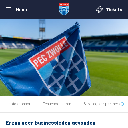
Menu
Tickets
De club
Hoofdsponsor
Tenuesponsoren
Strategisch partners
Tickets
Er zijn geen businessleden gevonden
Matchdays