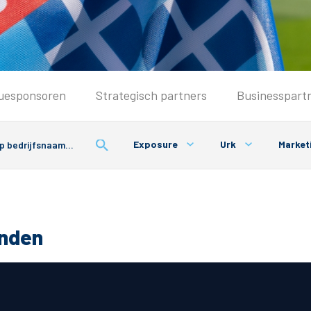
Seizoenkaart & Clubcard
uesponsoren
Strategisch partners
Businesspart
Seizoenkaart 2025/2026
Seizoenkaart Vrouwen
Exposure
Urk
Market
Clubcard
Voorwaarden seizoenkaart
onden
& Parkeren
PEC Zwolle App