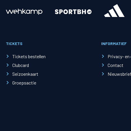
Merchandise
Supporterszak
Fanshop
Supporterszak
TICKETS
INFORMATIEF
Webshop
Vakcoördinato
Tickets bestellen
Privacy- en
Clubcard
Contact
Seizoenkaart
Nieuwsbrie
Groepsactie
Mogelijkheden
Busines
PEC Zwolle Businessclub
Baker 
Business seats
Schef