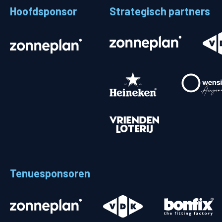
Hoofdsponsor
Strategisch partners
Stadionplattegrond
Aut
Veelgestelde vragen
Fiet
Fanshop
Ope
Heren
Spelers en staf
Programma
Uitslagen
Tenuesponsoren
Stand
Trainingsschema