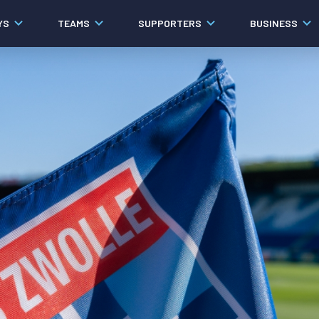
YS
TEAMS
SUPPORTERS
BUSINESS
Algemeen
Historie
Ons verhaal
Contact
Werken bij PEC Zwolle
Governance
Pers
Organisatie
Samenwerkingen
Documenten