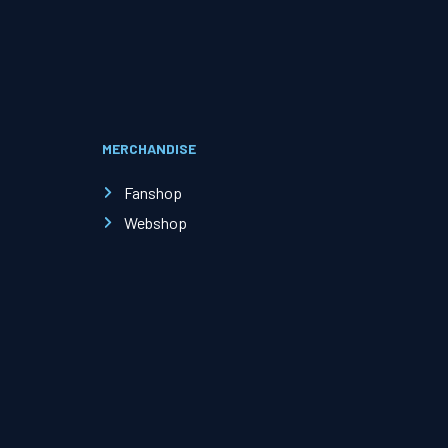
Evenementen
Open Dag
MERCHANDISE
Kinderfeestjes
Fanshop
Webshop
Nieuws & contact
Zakelijk nieuws
Zakelijke events