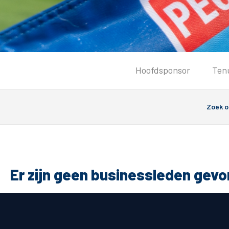
Tickets
Hoofdsponsor
Ten
Kaartverkoopinformatie
Koop tickets
Ticket Resale
Groepsactie
Groundhoppers
PEC Zwolle Vrouwen
Er zijn geen businessleden gev
Algemeen
Route 