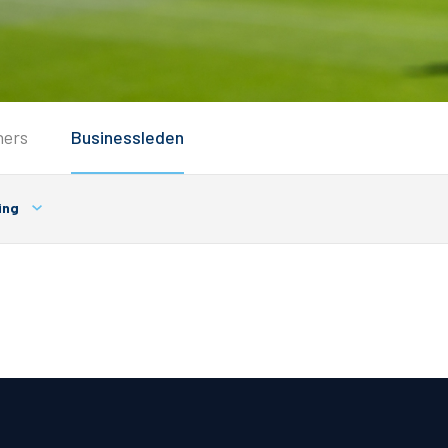
Service
ners
Businessleden
Inloggen
Contact
ing
Horeca