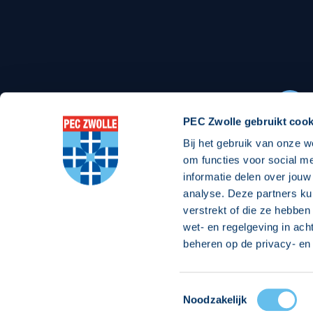
Stadionexposure
Skyb
Wedstrijdsponsorschappen
Busin
Wedstrijdarrangementen
PEC Zwolle gebruikt cook
Bij het gebruik van onze w
Regio Zwolle United
Maatschappelijk
om functies voor social m
informatie delen over jouw
Over Regio Zwolle United
Over maatschapp
analyse. Deze partners ku
verstrekt of die ze hebben
Nieuws MVO & Regio
Projecten maats
wet- en regelgeving in ach
ANBI-stichting
Goede Doelen
beheren op de privacy- en 
Jaarprogramma
Toestemmingsselectie
© 2026 PEC
Noodzakelijk