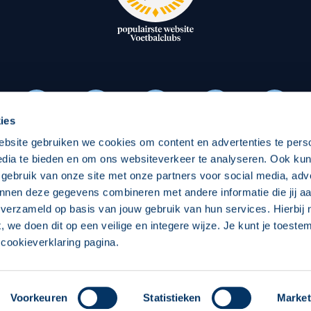
oxen
Strategisch partners
essclub
Businesspartners
Businessleden
Partners PEC Zwolle Vrouw
ies
ebsite gebruiken we cookies om content en advertenties te pers
Economie
Vitalit
edia te bieden en om ons websiteverkeer te analyseren. Ook ku
Download onze App
 gebruik van onze site met onze partners voor social media, adv
elijk
Over economie
Pro
nnen deze gegevens combineren met andere informatie die jij aa
 verzameld op basis van jouw gebruik van hun services. Hierbij
chappelijk
Projecten economie
Over
t, we doen dit op een veilige en integere wijze. Je kunt je toest
cookieverklaring pagina.
 Zwolle
Concept, Ontwerp en Technische Realisatie:
Int
Voorkeuren
Statistieken
Market