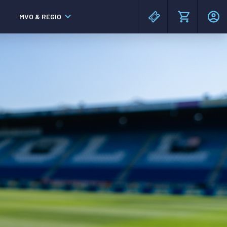
MVO & REGIO
MAC³PARK stadion
MAC³PARK stadion
Lumen Hotel & Events