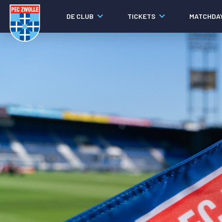
DE CLUB
TICKETS
MATCHDA
Nieuws
Social media
Agenda
Laatste nieuws
Video's
Fotoverslagen