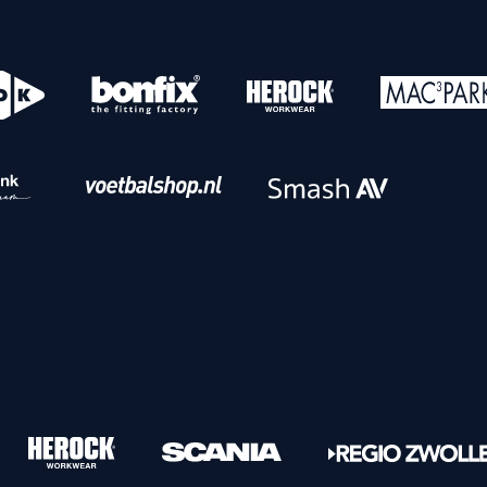
o
Download iOS
s
Download Android
nbaar vervoer
Veelgestelde vrage
Vrouwen
PEC Zwolle Vrouwen